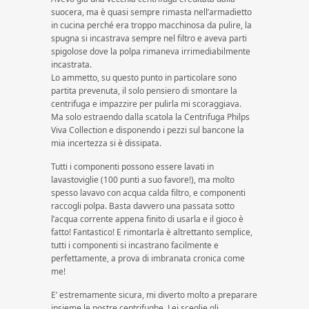
suocera, ma è quasi sempre rimasta nell’armadietto
in cucina perché era troppo macchinosa da pulire, la
spugna si incastrava sempre nel filtro e aveva parti
spigolose dove la polpa rimaneva irrimediabilmente
incastrata.
Lo ammetto, su questo punto in particolare sono
partita prevenuta, il solo pensiero di smontare la
centrifuga e impazzire per pulirla mi scoraggiava.
Ma solo estraendo dalla scatola la Centrifuga Philps
Viva Collection e disponendo i pezzi sul bancone la
mia incertezza si è dissipata.
Tutti i componenti possono essere lavati in
lavastoviglie (100 punti a suo favore!), ma molto
spesso lavavo con acqua calda filtro, e componenti
raccogli polpa. Basta davvero una passata sotto
l’acqua corrente appena finito di usarla e il gioco è
fatto! Fantastico! E rimontarla è altrettanto semplice,
tutti i componenti si incastrano facilmente e
perfettamente, a prova di imbranata cronica come
me!
E’ estremamente sicura, mi diverto molto a preparare
insieme le nostre centrifughe. Lei sceglie gli