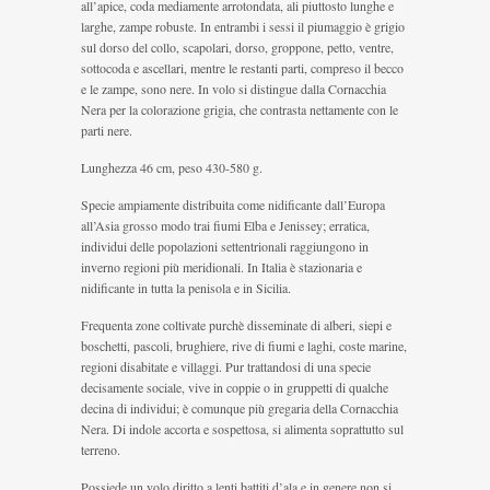
all’apice, coda mediamente arrotondata, ali piuttosto lunghe e
larghe, zampe robuste. In entrambi i sessi il piumaggio è grigio
sul dorso del collo, scapolari, dorso, groppone, petto, ventre,
sottocoda e ascellari, mentre le restanti parti, compreso il becco
e le zampe, sono nere. In volo si distingue dalla Cornacchia
Nera per la colorazione grigia, che contrasta nettamente con le
parti nere.
Lunghezza 46 cm, peso 430-580 g.
Specie ampiamente distribuita come nidificante dall’Europa
all’Asia grosso modo trai fiumi Elba e Jenissey; erratica,
individui delle popolazioni settentrionali raggiungono in
inverno regioni più meridionali. In Italia è stazionaria e
nidificante in tutta la penisola e in Sicilia.
Frequenta zone coltivate purchè disseminate di alberi, siepi e
boschetti, pascoli, brughiere, rive di fiumi e laghi, coste marine,
regioni disabitate e villaggi. Pur trattandosi di una specie
decisamente sociale, vive in coppie o in gruppetti di qualche
decina di individui; è comunque più gregaria della Cornacchia
Nera. Di indole accorta e sospettosa, si alimenta soprattutto sul
terreno.
Possiede un volo diritto a lenti battiti d’ala e in genere non si