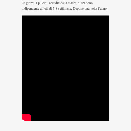
26 giorni. I pulcini, accuditi dalla madre, si rendono
indipendente all’età di 7-8 settimane. Depone una volta l’anno.