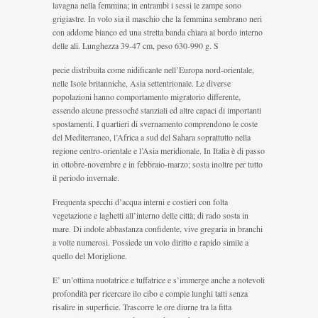
lavagna nella femmina; in entrambi i sessi le zampe sono
grigiastre. In volo sia il maschio che la femmina sembrano neri
con addome bianco ed una stretta banda chiara al bordo interno
delle ali. Lunghezza 39-47 cm, peso 630-990 g. S
pecie distribuita come nidificante nell’Europa nord-orientale,
nelle Isole britanniche, Asia settentrionale. Le diverse
popolazioni hanno comportamento migratorio differente,
essendo alcune pressoché stanziali ed altre capaci di importanti
spostamenti. I quartieri di svernamento comprendono le coste
del Mediterraneo, l’Africa a sud del Sahara soprattutto nella
regione centro-orientale e l’Asia meridionale. In Italia è di passo
in ottobre-novembre e in febbraio-marzo; sosta inoltre per tutto
il periodo invernale.
Frequenta specchi d’acqua interni e costieri con folta
vegetazione e laghetti all’interno delle città; di rado sosta in
mare. Di indole abbastanza confidente, vive gregaria in branchi
a volte numerosi. Possiede un volo diritto e rapido simile a
quello del Moriglione.
E’ un’ottima nuotatrice e tuffatrice e s’immerge anche a notevoli
profondità per ricercare ilo cibo e compie lunghi tatti senza
risalire in superficie. Trascorre le ore diurne tra la fitta