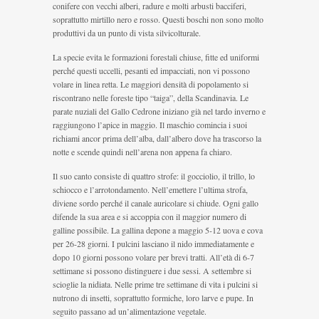
conifere con vecchi alberi, radure e molti arbusti bacciferi,
soprattutto mirtillo nero e rosso. Questi boschi non sono molto
produttivi da un punto di vista silvicolturale.
La specie evita le formazioni forestali chiuse, fitte ed uniformi
perché questi uccelli, pesanti ed impacciati, non vi possono
volare in linea retta. Le maggiori densità di popolamento si
riscontrano nelle foreste tipo “taiga”, della Scandinavia. Le
parate nuziali del Gallo Cedrone iniziano già nel tardo inverno e
raggiungono l’apice in maggio. Il maschio comincia i suoi
richiami ancor prima dell’alba, dall’albero dove ha trascorso la
notte e scende quindi nell’arena non appena fa chiaro.
Il suo canto consiste di quattro strofe: il gocciolio, il trillo, lo
schiocco e l’arrotondamento. Nell’emettere l’ultima strofa,
diviene sordo perché il canale auricolare si chiude. Ogni gallo
difende la sua area e si accoppia con il maggior numero di
galline possibile. La gallina depone a maggio 5-12 uova e cova
per 26-28 giorni. I pulcini lasciano il nido immediatamente e
dopo 10 giorni possono volare per brevi tratti. All’età di 6-7
settimane si possono distinguere i due sessi. A settembre si
scioglie la nidiata. Nelle prime tre settimane di vita i pulcini si
nutrono di insetti, soprattutto formiche, loro larve e pupe. In
seguito passano ad un’alimentazione vegetale.