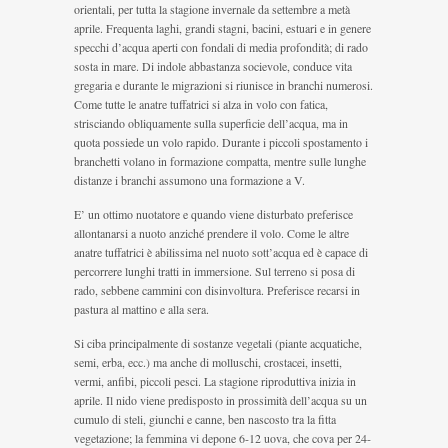
orientali, per tutta la stagione invernale da settembre a metà
aprile. Frequenta laghi, grandi stagni, bacini, estuari e in genere
specchi d’acqua aperti con fondali di media profondità; di rado
sosta in mare. Di indole abbastanza socievole, conduce vita
gregaria e durante le migrazioni si riunisce in branchi numerosi.
Come tutte le anatre tuffatrici si alza in volo con fatica,
strisciando obliquamente sulla superficie dell’acqua, ma in
quota possiede un volo rapido. Durante i piccoli spostamento i
branchetti volano in formazione compatta, mentre sulle lunghe
distanze i branchi assumono una formazione a V.
E’ un ottimo nuotatore e quando viene disturbato preferisce
allontanarsi a nuoto anziché prendere il volo. Come le altre
anatre tuffatrici è abilissima nel nuoto sott’acqua ed è capace di
percorrere lunghi tratti in immersione. Sul terreno si posa di
rado, sebbene cammini con disinvoltura. Preferisce recarsi in
pastura al mattino e alla sera.
Si ciba principalmente di sostanze vegetali (piante acquatiche,
semi, erba, ecc.) ma anche di molluschi, crostacei, insetti,
vermi, anfibi, piccoli pesci. La stagione riproduttiva inizia in
aprile. Il nido viene predisposto in prossimità dell’acqua su un
cumulo di steli, giunchi e canne, ben nascosto tra la fitta
vegetazione; la femmina vi depone 6-12 uova, che cova per 24-