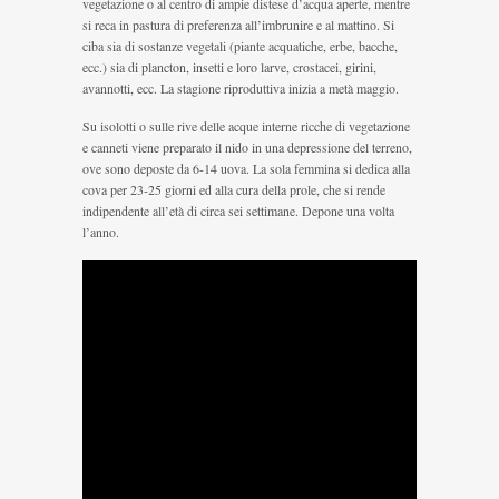
vegetazione o al centro di ampie distese d’acqua aperte, mentre
si reca in pastura di preferenza all’imbrunire e al mattino. Si
ciba sia di sostanze vegetali (piante acquatiche, erbe, bacche,
ecc.) sia di plancton, insetti e loro larve, crostacei, girini,
avannotti, ecc. La stagione riproduttiva inizia a metà maggio.
Su isolotti o sulle rive delle acque interne ricche di vegetazione
e canneti viene preparato il nido in una depressione del terreno,
ove sono deposte da 6-14 uova. La sola femmina si dedica alla
cova per 23-25 giorni ed alla cura della prole, che si rende
indipendente all’età di circa sei settimane. Depone una volta
l’anno.