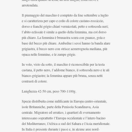
arrotondata.
Il piumaggio del maschio è completo da fine settembre a luglio
e si caratterizza per capo e collo di colore castano-rossiccio,
dorso e fianchi grigio chiari vermicolati, petto e sottocoda neri;
l’abito eclissale è simile a quello della femmina, ma col dorso
più chiaro. La femmina è brunastra scura con guance, gola e
base del becco più chiare. Ambedue i sessi hanno la banda alare
grigiastra, il becco nero con strisce azzurrognola mediana, più
opaca nelle femmine, e le zampe grigie.
In volo, visto da sotto, il maschio è riconoscibile per la testa
castana, il petto nero, l’addome bianco, il sottocoda nero e le ali
bianco-grigiastre; la femmina appare più bruna, senza netti
contrasti di colore.
Lunghezza 42-50 cm, peso 700-1100g.
Specie distribuita come nidificante in Europa centro-orientale,
isole Britanniche, parte della Penisola Scandinava, Asia
centrale. Migratore ed erratico, i quartieri di svernamento
interessano soprattutto l’Europa occidentale e l’intero bacino
del Mediterraneo, l’Africa a sud del Sahara e l’Asia meridionale.
In Italia è presente durante i passi e, in alcune aree nord-