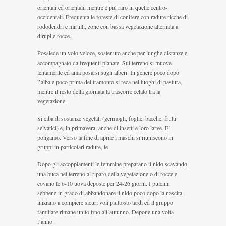
orientali ed orientali, mentre è più raro in quelle centro-
occidentali. Frequenta le foreste di conifere con radure ricche di
rododendri e mirtilli, zone con bassa vegetazione alternata a
dirupi e rocce.
Possiede un volo veloce, sostenuto anche per lunghe distanze e
accompagnato da frequenti planate. Sul terreno si muove
lentamente ed ama posarsi sugli alberi. In genere poco dopo
l’alba e poco prima del tramonto si reca nei luoghi di pastura,
mentre il resto della giornata la trascorre celato tra la
vegetazione.
Si ciba di sostanze vegetali (germogli, foglie, bacche, frutti
selvatici) e, in primavera, anche di insetti e loro larve. E’
poligamo. Verso la fine di aprile i maschi si riuniscono in
gruppi in particolari radure, le
Dopo gli accoppiamenti le femmine preparano il nido scavando
una buca nel terreno al riparo della vegetazione o di rocce e
covano le 6-10 uova deposte per 24-26 giorni. I pulcini,
sebbene in grado di abbandonare il nido poco dopo la nascita,
iniziano a compiere sicuri voli piuttosto tardi ed il gruppo
familiare rimane unito fino all’autunno. Depone una volta
l’anno.