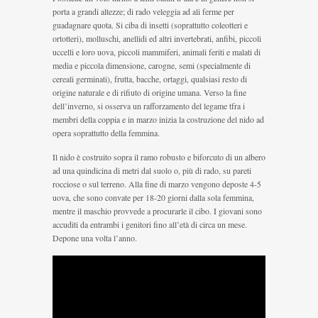
porta a grandi altezze; di rado veleggia ad ali ferme per
guadagnare quota. Si ciba di insetti (soprattutto coleotteri e
ortotteri), molluschi, anellidi ed altri invertebrati, anfibi, piccoli
uccelli e loro uova, piccoli mammiferi, animali feriti e malati di
media e piccola dimensione, carogne, semi (specialmente di
cereali germinati), frutta, bacche, ortaggi, qualsiasi resto di
origine naturale e di rifiuto di origine umana. Verso la fine
dell’inverno, si osserva un rafforzamento del legame tfra i
membri della coppia e in marzo inizia la costruzione del nido ad
opera soprattutto della femmina.
Il nido è costruito sopra il ramo robusto e biforcuto di un albero
ad una quindicina di metri dal suolo o, più di rado, su pareti
rocciose o sul terreno. Alla fine di marzo vengono deposte 4-5
uova, che sono convate per 18-20 giorni dalla sola femmina,
mentre il maschio provvede a procurarle il cibo. I giovani sono
accuditi da entrambi i genitori fino all’età di circa un mese.
Depone una volta l’anno.