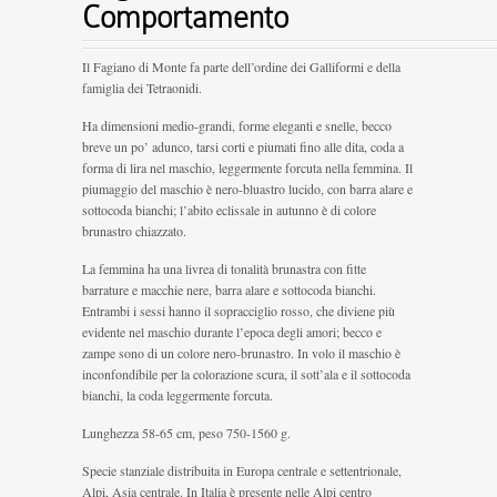
Comportamento
Il Fagiano di Monte fa parte dell’ordine dei Galliformi e della
famiglia dei Tetraonidi.
Ha dimensioni medio-grandi, forme eleganti e snelle, becco
breve un po’ adunco, tarsi corti e piumati fino alle dita, coda a
forma di lira nel maschio, leggermente forcuta nella femmina. Il
piumaggio del maschio è nero-bluastro lucido, con barra alare e
sottocoda bianchi; l’abito eclissale in autunno è di colore
brunastro chiazzato.
La femmina ha una livrea di tonalità brunastra con fitte
barrature e macchie nere, barra alare e sottocoda bianchi.
Entrambi i sessi hanno il sopracciglio rosso, che diviene più
evidente nel maschio durante l’epoca degli amori; becco e
zampe sono di un colore nero-brunastro. In volo il maschio è
inconfondibile per la colorazione scura, il sott’ala e il sottocoda
bianchi, la coda leggermente forcuta.
Lunghezza 58-65 cm, peso 750-1560 g.
Specie stanziale distribuita in Europa centrale e settentrionale,
Alpi, Asia centrale. In Italia è presente nelle Alpi centro