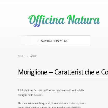
NAVIGATION MENU
Home
»
Altro
Moriglione – Caratteristiche e
Il Moriglione fa parte dell’ordine degli Anseriformi e della
famiglia delle Anatidi.
Ha dimensioni medio-grandi, forme abbastanza tozze, becco
lungo circa quanto la testa, ali non lunghe, coda breve e