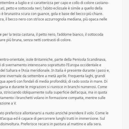
ttembre a luglio e si caratterizza per capo e collo di colore castano-
ati, petto e sottocoda neri; l’abito eclissale è simile a quello della
è brunastra scura con guance, gola e base del becco più chiare.
ra, il becco nero con strisce azzurrognola mediana, più opaca nelle
le per la testa castana, il petto nero, l’addome bianco, il sottocoda
are più bruna, senza netti contrasti di colore.
entro-orientale, isole Britanniche, parte della Penisola Scandinava,
eri di svernamento interessano soprattutto l’Europa occidentale e
 del Sahara e l’Asia meridionale. In Italia è presente durante i passi e,
agione invernale da settembre a metà aprile. Frequenta laghi, grandi
cqua aperti con fondali di media profondità; di rado sosta in mare. Di
garia e durante le migrazioni si riunisce in branchi numerosi. Come
atica, strisciando obliquamente sulla superficie dell’acqua, ma in quota
ostamento i branchetti volano in formazione compatta, mentre sulle
zione a V.
to preferisce allontanarsi a nuoto anziché prendere il volo. Come le
sott’acqua ed è capace di percorrere lunghi tratti in immersione. Sul
sinvoltura. Preferisce recarsi in pastura al mattino e alla sera.