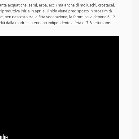
ante acquatiche, semi, erba, ecc.) ma anche di molluschi, crostacei,
 riproduttiva inizia in aprile. Il nido viene predisposto in prossimità
nne, ben nascosto tra la fitta vegetazione; la femmina vi depone 6-12
uditi dalla madre, si rendono indipendente all’età di 7-8 settimane.