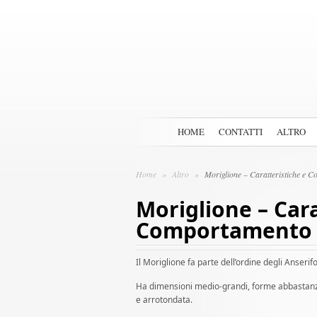
HOME
CONTATTI
ALTRO
Home
»
Altro
»
Moriglione – Caratteristiche e 
Moriglione – Cara
Comportamento
Il Moriglione fa parte dell’ordine degli Anserif
Ha dimensioni medio-grandi, forme abbastanza 
e arrotondata.