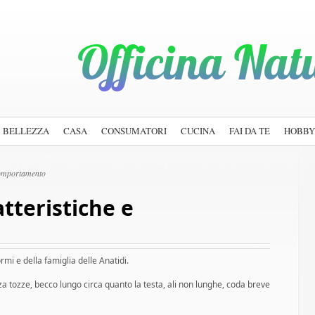
BELLEZZA
CASA
CONSUMATORI
CUCINA
FAI DA TE
HOBBY
Comportamento
tteristiche e
ormi e della famiglia delle Anatidi.
tozze, becco lungo circa quanto la testa, ali non lunghe, coda breve