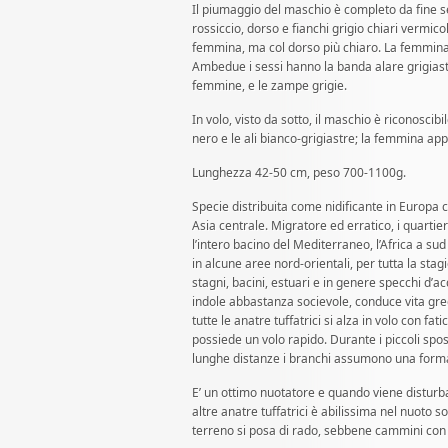
Il piumaggio del maschio è completo da fine se
rossiccio, dorso e fianchi grigio chiari vermicol
femmina, ma col dorso più chiaro. La femmina 
Ambedue i sessi hanno la banda alare grigiast
femmine, e le zampe grigie.
In volo, visto da sotto, il maschio è riconoscibi
nero e le ali bianco-grigiastre; la femmina app
Lunghezza 42-50 cm, peso 700-1100g.
Specie distribuita come nidificante in Europa c
Asia centrale. Migratore ed erratico, i quarti
l’intero bacino del Mediterraneo, l’Africa a sud
in alcune aree nord-orientali, per tutta la st
stagni, bacini, estuari e in genere specchi d’a
indole abbastanza socievole, conduce vita gre
tutte le anatre tuffatrici si alza in volo con f
possiede un volo rapido. Durante i piccoli sp
lunghe distanze i branchi assumono una forma
E’ un ottimo nuotatore e quando viene disturba
altre anatre tuffatrici è abilissima nel nuoto 
terreno si posa di rado, sebbene cammini con di