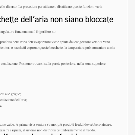
lo diverso. La procedura per attivare o disattivare queste funzioni varia
hette dell’aria non siano bloccate
ongelatore funziona ma il frigorifero no.
da prodotta nella zona dell’evaporatore viene spinta dal congelatore verso il vano
ontenitori o sacchetti coprono queste bocchette, la temperatura può aumentare anche
i ventilazione. Possono trovarsi sulla parete posteriore, nella zona superiore
ti alle griglie;
rcolazione dell’aria;
e;
zone calde. A prima vista sembra strano: più prodotti freddi dovrebbero aiutare,
si tra i ripiani, il sistema non distribuisce uniformemente il freddo.