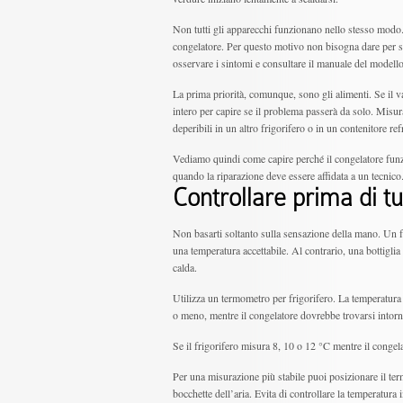
Non tutti gli apparecchi funzionano nello stesso modo. 
congelatore. Per questo motivo non bisogna dare per sc
osservare i sintomi e consultare il manuale del model
La prima priorità, comunque, sono gli alimenti. Se il 
intero per capire se il problema passerà da solo. Misura 
deperibili in un altro frigorifero o in un contenitore r
Vediamo quindi come capire perché il congelatore funzio
quando la riparazione deve essere affidata a un tecnico
Controllare prima di t
Non basarti soltanto sulla sensazione della mano. Un 
una temperatura accettabile. Al contrario, una bottiglia
calda.
Utilizza un termometro per frigorifero. La temperatura
o meno, mentre il congelatore dovrebbe trovarsi intorn
Se il frigorifero misura 8, 10 o 12 °C mentre il conge
Per una misurazione più stabile puoi posizionare il term
bocchette dell’aria. Evita di controllare la temperatur