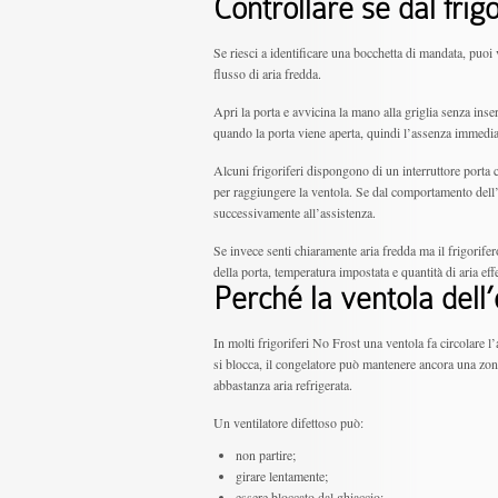
Controllare se dal frig
Se riesci a identificare una bocchetta di mandata, puoi
flusso di aria fredda.
Apri la porta e avvicina la mano alla griglia senza inse
quando la porta viene aperta, quindi l’assenza immedia
Alcuni frigoriferi dispongono di un interruttore porta 
per raggiungere la ventola. Se dal comportamento dell’ap
successivamente all’assistenza.
Se invece senti chiaramente aria fredda ma il frigorifer
della porta, temperatura impostata e quantità di aria eff
Perché la ventola dell
In molti frigoriferi No Frost una ventola fa circolare l’
si blocca, il congelatore può mantenere ancora una zon
abbastanza aria refrigerata.
Un ventilatore difettoso può:
non partire;
girare lentamente;
essere bloccato dal ghiaccio;