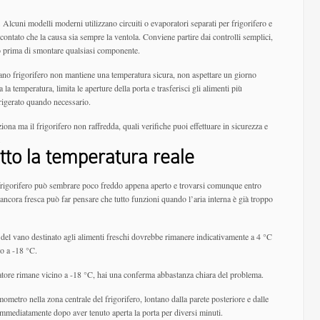
Alcuni modelli moderni utilizzano circuiti o evaporatori separati per frigorifero e
ontato che la causa sia sempre la ventola. Conviene partire dai controlli semplici,
lo prima di smontare qualsiasi componente.
vano frigorifero non mantiene una temperatura sicura, non aspettare un giorno
la temperatura, limita le aperture della porta e trasferisci gli alimenti più
efrigerato quando necessario.
na ma il frigorifero non raffredda, quali verifiche puoi effettuare in sicurezza e
.
utto la temperatura reale
frigorifero può sembrare poco freddo appena aperto e trovarsi comunque entro
 ancora fresca può far pensare che tutto funzioni quando l’aria interna è già troppo
 del vano destinato agli alimenti freschi dovrebbe rimanere indicativamente a 4 °C
o a -18 °C.
latore rimane vicino a -18 °C, hai una conferma abbastanza chiara del problema.
ometro nella zona centrale del frigorifero, lontano dalla parete posteriore e dalle
a immediatamente dopo aver tenuto aperta la porta per diversi minuti.