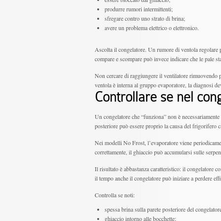
produrre rumori intermittenti;
sfregare contro uno strato di brina;
avere un problema elettrico o elettronico.
Ascolta il congelatore. Un rumore di ventola regolare
compare e scompare può invece indicare che le pale sta
Non cercare di raggiungere il ventilatore rimuovendo pa
ventola è interna al gruppo evaporatore, la diagnosi dev
Controllare se nel con
Un congelatore che “funziona” non è necessariamente u
posteriore può essere proprio la causa del frigorifero c
Nei modelli No Frost, l’evaporatore viene periodicame
correttamente, il ghiaccio può accumularsi sulle serpen
Il risultato è abbastanza caratteristico: il congelatore 
il tempo anche il congelatore può iniziare a perdere eff
Controlla se noti:
spessa brina sulla parete posteriore del congelator
ghiaccio intorno alle bocchette;