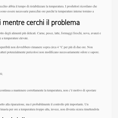
cchio abbia il tempo di ristabilizzare la temperatura. I produttori ricordano che
sono essere necessarie parecchie ore perché le temperature interne tornino a
i mentre cerchi il problema
ito degli alimenti più delicati. Carne, pesce, latte, formaggi freschi, uova, avanzi e
e a temperature elevate.
 deperibili non dovrebbero rimanere sopra circa 4 °C per più di due ore. Non
Batteri potenzialmente pericolosi non modificano necessariamente odore e sapore.
ti;
e continua a mantenere correttamente la temperatura, non c’è motivo di spostare
to alla riparazione, ma è probabilmente il controllo più importante. Un
rimasta per ore a temperatura troppo alta, invece, non diventa sicura rimettendola