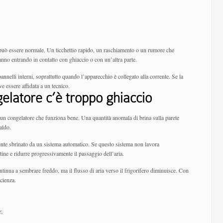
 può essere normale. Un ticchettio rapido, un raschiamento o un rumore che
nno entrando in contatto con ghiaccio o con un’altra parte.
nnelli interni, soprattutto quando l’apparecchio è collegato alla corrente. Se la
e essere affidata a un tecnico.
gelatore c’è troppo ghiaccio
n congelatore che funziona bene. Una quantità anomala di brina sulla parete
aldo.
nte sbrinato da un sistema automatico. Se questo sistema non lavora
tine e ridurre progressivamente il passaggio dell’aria.
continua a sembrare freddo, ma il flusso di aria verso il frigorifero diminuisce. Con
icienza.
e;