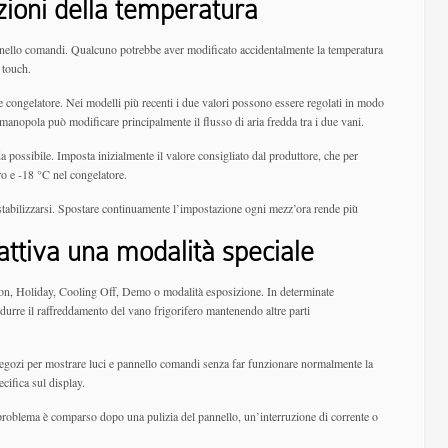
zioni della temperatura
nnello comandi. Qualcuno potrebbe aver modificato accidentalmente la temperatura
y touch.
e congelatore. Nei modelli più recenti i due valori possono essere regolati in modo
manopola può modificare principalmente il flusso di aria fredda tra i due vani.
 possibile. Imposta inizialmente il valore consigliato dal produttore, che per
ro e -18 °C nel congelatore.
stabilizzarsi. Spostare continuamente l’impostazione ogni mezz’ora rende più
 attiva una modalità speciale
ion, Holiday, Cooling Off, Demo o modalità esposizione. In determinate
durre il raffreddamento del vano frigorifero mantenendo altre parti
 negozi per mostrare luci e pannello comandi senza far funzionare normalmente la
cifica sul display.
l problema è comparso dopo una pulizia del pannello, un’interruzione di corrente o