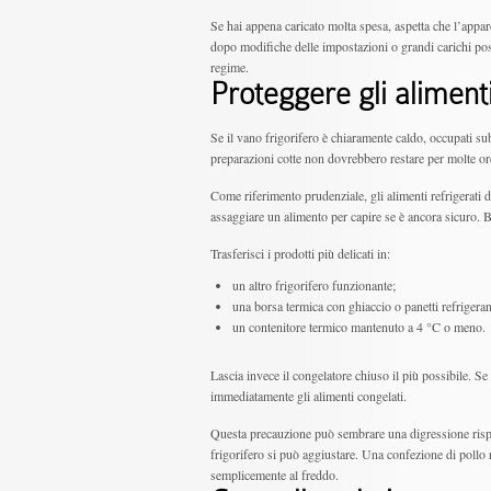
Se hai appena caricato molta spesa, aspetta che l’appare
dopo modifiche delle impostazioni o grandi carichi pos
regime.
Proteggere gli aliment
Se il vano frigorifero è chiaramente caldo, occupati sub
preparazioni cotte non dovrebbero restare per molte or
Come riferimento prudenziale, gli alimenti refrigerati
assaggiare un alimento per capire se è ancora sicuro. 
Trasferisci i prodotti più delicati in:
un altro frigorifero funzionante;
una borsa termica con ghiaccio o panetti refrigeran
un contenitore termico mantenuto a 4 °C o meno.
Lascia invece il congelatore chiuso il più possibile. S
immediatamente gli alimenti congelati.
Questa precauzione può sembrare una digressione rispet
frigorifero si può aggiustare. Una confezione di pollo 
semplicemente al freddo.