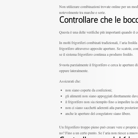
Non utilizzare combinazioni trovate online per un model
notevolmente tra marche e serie.
Controllare che le bocc
Questa è una delle verifiche più importanti quando il c
In molti frigoriferi combinati tradizionali, l’aria fred
frigorifero attraverso apposite aperture. Se scatole, c
se il sistema frigorifero continua a produrre freddo.
Svuota parzialmente il frigorifero e cerca le aperture d
oppure lateralmente.
Assicurati che:
non siano coperte da confezioni;
gli alimenti non siano appoggiati direttamente davan
il frigorifero non sia riempito fino a impedire la ci
non ci siano sacchetti aderenti alla parete posterior
anche le aperture del congelatore siano libere.
Un frigorifero troppo pieno può creare vere e proprie 
no? Fino a un certo punto. Se l’aria non riesce a muover