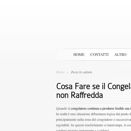
HOME
CONTATTI
ALTRO
Home
»
Posts by admin
Cosa Fare se il Congel
non Raffredda
Quando il
congelatore continua a produrre freddo ma il
In realtà è una situazione abbastanza logica dal punto d
principalmente nella zona del congelatore e successivame
regolabili. Se questo trasferimento si interrompe, il co
verdure iniziano lentamente a scaldarsi.