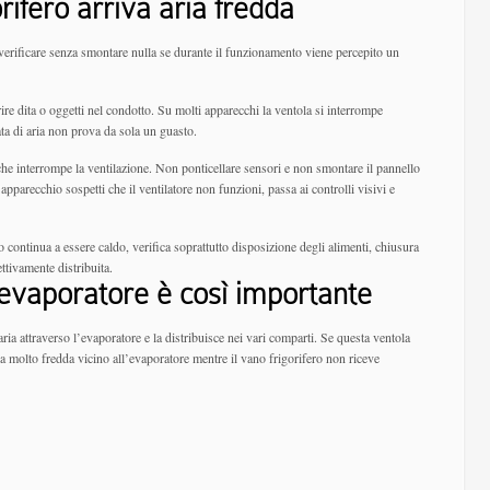
orifero arriva aria fredda
 verificare senza smontare nulla se durante il funzionamento viene percepito un
rire dita o oggetti nel condotto. Su molti apparecchi la ventola si interrompe
ta di aria non prova da sola un guasto.
che interrompe la ventilazione. Non ponticellare sensori e non smontare il pannello
parecchio sospetti che il ventilatore non funzioni, passa ai controlli visivi e
o continua a essere caldo, verifica soprattutto disposizione degli alimenti, chiusura
ettivamente distribuita.
’evaporatore è così importante
aria attraverso l’evaporatore e la distribuisce nei vari comparti. Se questa ventola
a molto fredda vicino all’evaporatore mentre il vano frigorifero non riceve