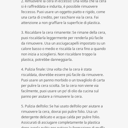
2. Rimuovere la cera in eccesso: Una volta che la cera
si è raffreddata e indurita, è possibile rimuovere
l’eccesso. Puoi usare un oggetto piatto e rigido, come
una carta di credito, per raschiare via la cera. Fai
attenzione a non graffiare la superficie di plastica.
3. Riscaldare la cera rimanente: Se rimane della cera,
puoi riscaldarla leggermente per renderla più facile
da rimuovere. Usa un asciugacapelli impostato su un
calore basso o medio e riscalda la cera fino a quando
non inizia a sciogliersi. Non riscaldare troppo la
plastica, potrebbe danneggiarla.
4. Pulizia finale: Una volta che la cera è stata
riscaldata, dovrebbe essere più facile da rimuovere.
Puoi usare un panno morbido o un tovagliolo di carta
per pulire la cera sciolta. Se la cera non viene via
facilmente, puoi usare un po’ di olio da cucina sul
panno per aiutare a rimuovere la cera.
5. Pulizia dell’olio: Se hai usato dell’olio per aiutare a
rimuovere la cera, dovrai poi pulire l’olio. Usa un
detergente delicato e acqua calda per pulire l’olio.
Assicurati di asciugare completamente la plastica
dopo averla pulita per evitare la formazione di muffa