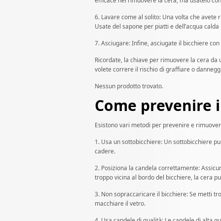
efficace nel rimuovere la cera, ma usatelo co
6. Lavare come al solito: Una volta che avete 
Usate del sapone per piatti e dell’acqua calda
7. Asciugare: Infine, asciugate il bicchiere con
Ricordate, la chiave per rimuovere la cera da
volete correre il rischio di graffiare o dannegg
Nessun prodotto trovato.
Come prevenire i
Esistono vari metodi per prevenire e rimuovere
1. Usa un sottobicchiere: Un sottobicchiere pu
cadere.
2. Posiziona la candela correttamente: Assicur
troppo vicina al bordo del bicchiere, la cera pu
3. Non sopraccaricare il bicchiere: Se metti t
macchiare il vetro.
4. Usa candele di qualità: Le candele di alta q