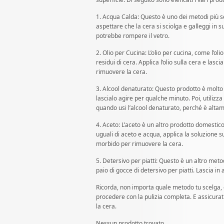
1. Acqua Calda: Questo è uno dei metodi più se
aspettare che la cera si sciolga e galleggi in 
potrebbe rompere il vetro.
2. Olio per Cucina: L’olio per cucina, come l’olio
residui di cera. Applica l’olio sulla cera e las
rimuovere la cera.
3. Alcool denaturato: Questo prodotto è molto e
lascialo agire per qualche minuto. Poi, utiliz
quando usi l’alcool denaturato, perché è alta
4. Aceto: L’aceto è un altro prodotto domestic
uguali di aceto e acqua, applica la soluzione s
morbido per rimuovere la cera.
5. Detersivo per piatti: Questo è un altro met
paio di gocce di detersivo per piatti. Lascia i
Ricorda, non importa quale metodo tu scelga, 
procedere con la pulizia completa. E assicura
la cera.
Nessun prodotto trovato.