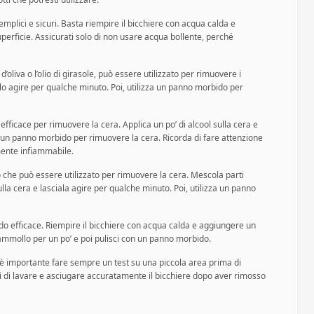
mplici e sicuri. Basta riempire il bicchiere con acqua calda e
superficie. Assicurati solo di non usare acqua bollente, perché
 d’oliva o l’olio di girasole, può essere utilizzato per rimuovere i
cialo agire per qualche minuto. Poi, utilizza un panno morbido per
fficace per rimuovere la cera. Applica un po’ di alcool sulla cera e
za un panno morbido per rimuovere la cera. Ricorda di fare attenzione
mente infiammabile.
o che può essere utilizzato per rimuovere la cera. Mescola parti
ulla cera e lasciala agire per qualche minuto. Poi, utilizza un panno
odo efficace. Riempire il bicchiere con acqua calda e aggiungere un
n ammollo per un po’ e poi pulisci con un panno morbido.
è importante fare sempre un test su una piccola area prima di
ti di lavare e asciugare accuratamente il bicchiere dopo aver rimosso