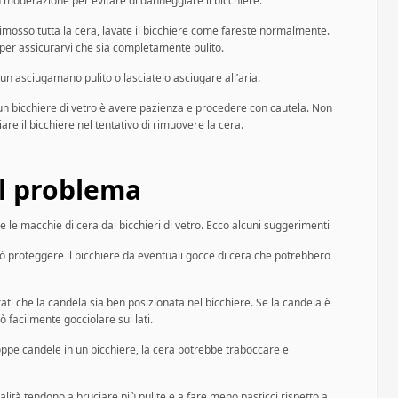
n moderazione per evitare di danneggiare il bicchiere.
rimosso tutta la cera, lavate il bicchiere come fareste normalmente.
 per assicurarvi che sia completamente pulito.
 un asciugamano pulito o lasciatelo asciugare all’aria.
 un bicchiere di vetro è avere pazienza e procedere con cautela. Non
iare il bicchiere nel tentativo di rimuovere la cera.
l problema
 le macchie di cera dai bicchieri di vetro. Ecco alcuni suggerimenti
ò proteggere il bicchiere da eventuali gocce di cera che potrebbero
ati che la candela sia ben posizionata nel bicchiere. Se la candela è
ò facilmente gocciolare sui lati.
roppe candele in un bicchiere, la cera potrebbe traboccare e
ualità tendono a bruciare più pulite e a fare meno pasticci rispetto a