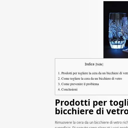
Indice
[
hide
]
1.
Prodotti per togliere la cera da un bicchiere di vet
2.
Come togliere la cera da un bicchiere di vetro
3.
Come prevenire il problema
4.
Conclusioni
Prodotti per togl
bicchiere di vetr
Rimuovere la cera da un bicchiere di vetro rich
superficie. Di seguito sono elencati i vari prodo