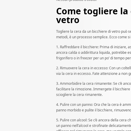
Come togliere la 
vetro
Togliere la cera da un bicchiere di vetro può s
metodi, è un processo semplice. Ecco come si 
1. Raffreddare il bicchiere: Prima di iniziare,
ancora calda o addirittura liquida, potrebbe es
frigorifero o in freezer per un po’ di tempo per 
2. Rimuovere la cera in eccesso: Con un coltell
via la cera in eccesso. Fate attenzione a non g
3. Ammorbidire la cera rimanente: Se c’è anco
facilitare la rimozione. Immergete il bicchier
sciogliere la cera rimanente.
4. Pulire con un panno: Ora che la cera è amm
panno morbido e pulite il bicchiere, rimuovend
5. Pulire con alcool: Se c’è ancora della cera 
un panno nell’alcool e strofinate delicatamente