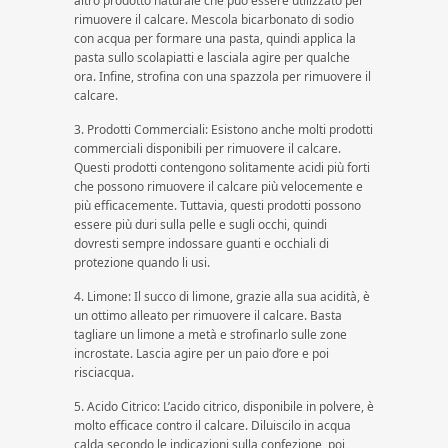
altro prodotto naturale che può essere utilizzato per
rimuovere il calcare. Mescola bicarbonato di sodio
con acqua per formare una pasta, quindi applica la
pasta sullo scolapiatti e lasciala agire per qualche
ora. Infine, strofina con una spazzola per rimuovere il
calcare.
3. Prodotti Commerciali: Esistono anche molti prodotti
commerciali disponibili per rimuovere il calcare.
Questi prodotti contengono solitamente acidi più forti
che possono rimuovere il calcare più velocemente e
più efficacemente. Tuttavia, questi prodotti possono
essere più duri sulla pelle e sugli occhi, quindi
dovresti sempre indossare guanti e occhiali di
protezione quando li usi.
4. Limone: Il succo di limone, grazie alla sua acidità, è
un ottimo alleato per rimuovere il calcare. Basta
tagliare un limone a metà e strofinarlo sulle zone
incrostate. Lascia agire per un paio d’ore e poi
risciacqua.
5. Acido Citrico: L’acido citrico, disponibile in polvere, è
molto efficace contro il calcare. Diluiscilo in acqua
calda secondo le indicazioni sulla confezione, poi