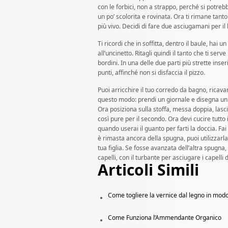
con le forbici, non a strappo, perché si potreb
un po’ scolorita e rovinata. Ora ti rimane tanto
più vivo. Decidi di fare due asciugamani per il 
Ti ricordi che in soffitta, dentro il baule, hai 
all’uncinetto. Ritagli quindi il tanto che ti serv
bordini. In una delle due parti più strette ins
punti, affinché non si disfaccia il pizzo.
Puoi arricchire il tuo corredo da bagno, ricav
questo modo: prendi un giornale e disegna un 
Ora posiziona sulla stoffa, messa doppia, lascian
così pure per il secondo. Ora devi cucire tutto 
quando userai il guanto per farti la doccia. Fai 
è rimasta ancora della spugna, puoi utilizzarla
tua figlia. Se fosse avanzata dell’altra spugna,
capelli, con il turbante per asciugare i capelli 
Articoli Simili
Come togliere la vernice dal legno in mod
Come Funziona l’Ammendante Organico