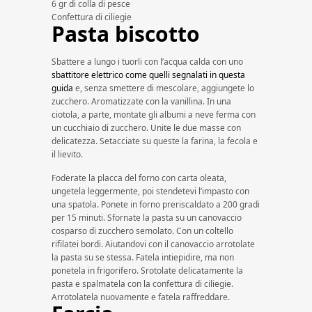
6 gr di colla di pesce
Confettura di ciliegie
Pasta biscotto
Sbattere a lungo i tuorli con l’acqua calda con uno
sbattitore elettrico come quelli segnalati in questa
guida
e, senza smettere di mescolare, aggiungete lo
zucchero. Aromatizzate con la vanillina. In una
ciotola, a parte, montate gli albumi a neve ferma con
un cucchiaio di zucchero. Unite le due masse con
delicatezza. Setacciate su queste la farina, la fecola e
il lievito.
Foderate la placca del forno con carta oleata,
ungetela leggermente, poi stendetevi l’impasto con
una spatola. Ponete in forno preriscaldato a 200 gradi
per 15 minuti. Sfornate la pasta su un canovaccio
cosparso di zucchero semolato. Con un coltello
rifilatei bordi. Aiutandovi con il canovaccio arrotolate
la pasta su se stessa. Fatela intiepidire, ma non
ponetela in frigorifero. Srotolate delicatamente la
pasta e spalmatela con la confettura di ciliegie.
Arrotolatela nuovamente e fatela raffreddare.