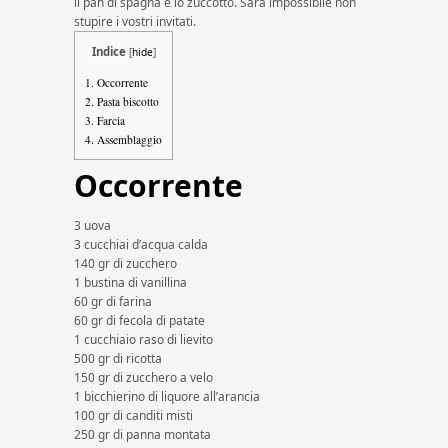
il pan di spagna e lo zuccotto. Sarà impossibile non
stupire i vostri invitati.
Indice
[
hide
]
1.
Occorrente
2.
Pasta biscotto
3.
Farcia
4.
Assemblaggio
Occorrente
3 uova
3 cucchiai d’acqua calda
140 gr di zucchero
1 bustina di vanillina
60 gr di farina
60 gr di fecola di patate
1 cucchiaio raso di lievito
500 gr di ricotta
150 gr di zucchero a velo
1 bicchierino di liquore all’arancia
100 gr di canditi misti
250 gr di panna montata