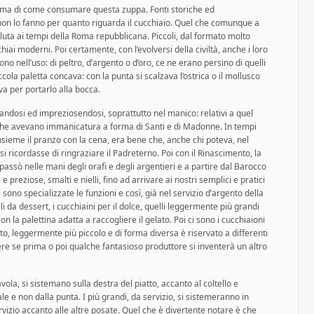
ema di come consumare questa zuppa. Fonti storiche ed
, non lo fanno per quanto riguarda il cucchiaio. Quel che comunque a
luta ai tempi della Roma repubblicana. Piccoli, dal formato molto
iai moderni. Poi certamente, con l’evolversi della civiltà, anche i loro
ono nell’uso: di peltro, d’argento o d’oro, ce ne erano persino di quelli
ola paletta concava: con la punta si scalzava l’ostrica o il mollusco
va per portarlo alla bocca.
andosi ed impreziosendosi, soprattutto nel manico: relativi a quel
 che avevano immanicatura a forma di Santi e di Madonne. In tempi
nsieme il pranzo con la cena, era bene che, anche chi poteva, nel
i ricordasse di ringraziare il Padreterno. Poi con il Rinascimento, la
assò nelle mani degli orafi e degli argentieri e a partire dal Barocco
e preziose, smalti e nielli, fino ad arrivare ai nostri semplici e pratici
i sono specializzate le funzioni e così, già nel servizio d’argento della
 da dessert, i cucchiaini per il dolce, quelli leggermente più grandi
i con la palettina adatta a raccogliere il gelato. Poi ci sono i cucchiaioni
tto, leggermente più piccolo e di forma diversa è riservato a differenti
re se prima o poi qualche fantasioso produttore si inventerà un altro
avola, si sistemano sulla destra del piatto, accanto al coltello e
le e non dalla punta. I più grandi, da servizio, si sistemeranno in
ervizio accanto alle altre posate. Quel che è divertente notare è che