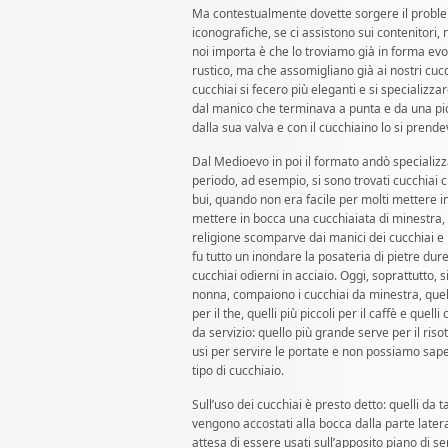
Ma contestualmente dovette sorgere il probl
iconografiche, se ci assistono sui contenitori
noi importa è che lo troviamo già in forma evo
rustico, ma che assomigliano già ai nostri cucch
cucchiai si fecero più eleganti e si specializzar
dal manico che terminava a punta e da una picc
dalla sua valva e con il cucchiaino lo si prende
Dal Medioevo in poi il formato andò specializz
periodo, ad esempio, si sono trovati cucchiai
bui, quando non era facile per molti mettere i
mettere in bocca una cucchiaiata di minestra, s
religione scomparve dai manici dei cucchiai e p
fu tutto un inondare la posateria di pietre dure 
cucchiai odierni in acciaio. Oggi, soprattutto, s
nonna, compaiono i cucchiai da minestra, quelli
per il the, quelli più piccoli per il caffè e quell
da servizio: quello più grande serve per il riso
usi per servire le portate e non possiamo sape
tipo di cucchiaio.
Sull’uso dei cucchiai è presto detto: quelli da t
vengono accostati alla bocca dalla parte latera
attesa di essere usati sull’apposito piano di s