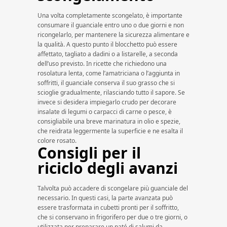
Una volta completamente scongelato, è importante
consumare il guanciale entro uno o due giorni e non
ricongelarlo, per mantenere la sicurezza alimentare e
la qualità. A questo punto il blocchetto può essere
affettato, tagliato a dadini o a listarelle, a seconda
dell’uso previsto. In ricette che richiedono una
rosolatura lenta, come l’amatriciana o l’aggiunta in
soffritti, il guanciale conserva il suo grasso che si
scioglie gradualmente, rilasciando tutto il sapore. Se
invece si desidera impiegarlo crudo per decorare
insalate di legumi o carpacci di carne o pesce, è
consigliabile una breve marinatura in olio e spezie,
che reidrata leggermente la superficie e ne esalta il
colore rosato.
Consigli per il
riciclo degli avanzi
Talvolta può accadere di scongelare più guanciale del
necessario. In questi casi, la parte avanzata può
essere trasformata in cubetti pronti per il soffritto,
che si conservano in frigorifero per due o tre giorni, o
utilizzata per preparare un paté di salumi da