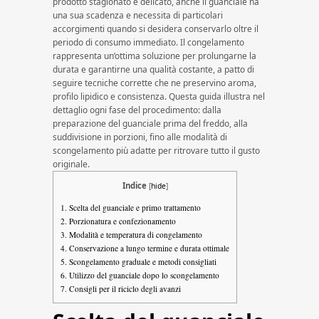
prodotto stagionato e delicato, anche il guanciale ha
una sua scadenza e necessita di particolari
accorgimenti quando si desidera conservarlo oltre il
periodo di consumo immediato. Il congelamento
rappresenta un’ottima soluzione per prolungarne la
durata e garantirne una qualità costante, a patto di
seguire tecniche corrette che ne preservino aroma,
profilo lipidico e consistenza. Questa guida illustra nel
dettaglio ogni fase del procedimento: dalla
preparazione del guanciale prima del freddo, alla
suddivisione in porzioni, fino alle modalità di
scongelamento più adatte per ritrovare tutto il gusto
originale.
Indice
[
hide
]
1.
Scelta del guanciale e primo trattamento
2.
Porzionatura e confezionamento
3.
Modalità e temperatura di congelamento
4.
Conservazione a lungo termine e durata ottimale
5.
Scongelamento graduale e metodi consigliati
6.
Utilizzo del guanciale dopo lo scongelamento
7.
Consigli per il riciclo degli avanzi