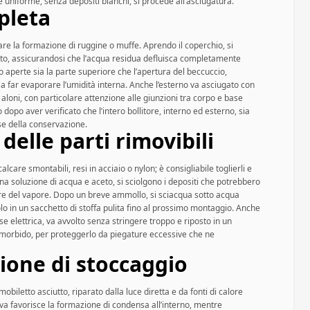
e uniforme, senza depositi bianchi, si procede all’asciugatura.
pleta
re la formazione di ruggine o muffe. Aprendo il coperchio, si
lito, assicurandosi che l’acqua residua defluisca completamente
no aperte sia la parte superiore che l’apertura del beccuccio,
a far evaporare l’umidità interna. Anche l’esterno va asciugato con
loni, con particolare attenzione alle giunzioni tra corpo e base
 dopo aver verificato che l’intero bollitore, interno ed esterno, sia
se della conservazione.
elle parti rimovibili
calcare smontabili, resi in acciaio o nylon; è consigliabile toglierli e
una soluzione di acqua e aceto, si sciolgono i depositi che potrebbero
are del vapore. Dopo un breve ammollo, si sciacqua sotto acqua
o in un sacchetto di stoffa pulita fino al prossimo montaggio. Anche
se elettrica, va avvolto senza stringere troppo e riposto in un
 morbido, per proteggerlo da piegature eccessive che ne
zione di stoccaggio
mobiletto asciutto, riparato dalla luce diretta e da fonti di calore
iva favorisce la formazione di condensa all’interno, mentre