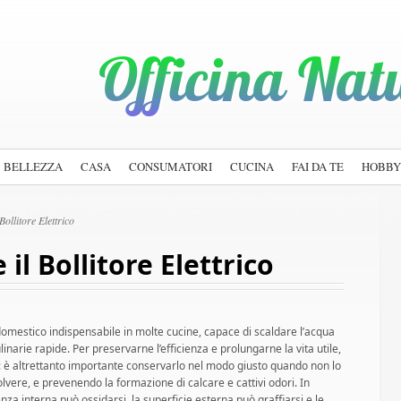
BELLEZZA
CASA
CONSUMATORI
CUCINA
FAI DA TE
HOBBY
llitore Elettrico
l Bollitore Elettrico
rodomestico indispensabile in molte cucine, capace di scaldare l’acqua
linarie rapide. Per preservarne l’efficienza e prolungarne la vita utile,
e: è altrettanto importante conservarlo nel modo giusto quando non lo
lvere, e prevenendo la formazione di calcare e cattivi odori. In
nza interna può ossidarsi, la superficie esterna può graffiarsi e le