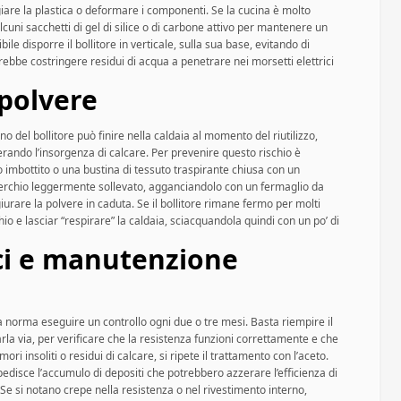
re la plastica o deformare i componenti. Se la cucina è molto
lcuni sacchetti di gel di silice o di carbone attivo per mantenere un
ile disporre il bollitore in verticale, sulla sua base, evitando di
rebbe costringere residui di acqua a penetrare nei morsetti elettrici
 polvere
o del bollitore può finire nella caldaia al momento del riutilizzo,
rando l’insorgenza di calcare. Per prevenire questo rischio è
o imbottito o una bustina di tessuto traspirante chiusa con un
coperchio leggermente sollevato, agganciandolo con un fermaglio da
iurare la polvere in caduta. Se il bollitore rimane fermo per molti
io e lasciar “respirare” la caldaia, sciacquandola quindi con un po’ di
ici e manutenzione
na norma eseguire un controllo ogni due o tre mesi. Basta riempire il
arla via, per verificare che la resistenza funzioni correttamente e che
i insoliti o residui di calcare, si ripete il trattamento con l’aceto.
disce l’accumulo di depositi che potrebbero azzerare l’efficienza di
 Se si notano crepe nella resistenza o nel rivestimento interno,