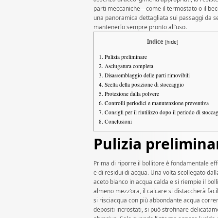
parti meccaniche—come il termostato o il bec
una panoramica dettagliata sui passaggi da se
mantenerlo sempre pronto all’uso.
Indice
[
hide
]
1.
Pulizia preliminare
2.
Asciugatura completa
3.
Disassemblaggio delle parti rimovibili
4.
Scelta della posizione di stoccaggio
5.
Protezione dalla polvere
6.
Controlli periodici e manutenzione preventiva
7.
Consigli per il riutilizzo dopo il periodo di stocca
8.
Conclusioni
Pulizia prelimina
Prima di riporre il bollitore è fondamentale e
e di residui di acqua. Una volta scollegato dal
aceto bianco in acqua calda e si riempie il boll
almeno mezz’ora, il calcare si distaccherà faci
si risciacqua con più abbondante acqua corren
depositi incrostati, si può strofinare delicat