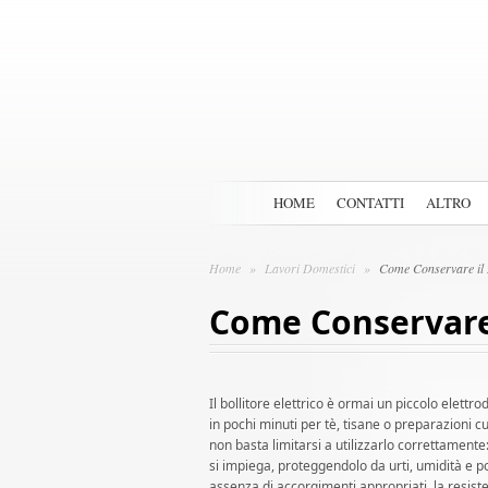
HOME
CONTATTI
ALTRO
Home
»
Lavori Domestici
»
Come Conservare il Bo
Come Conservare i
Il bollitore elettrico è ormai un piccolo elett
in pochi minuti per tè, tisane o preparazioni cu
non basta limitarsi a utilizzarlo correttament
si impiega, proteggendolo da urti, umidità e po
assenza di accorgimenti appropriati, la resiste