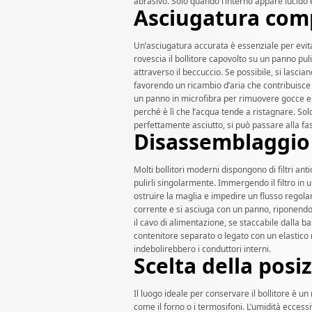
abrasivo. Solo quando l’interno appare lucido 
Asciugatura com
Un’asciugatura accurata è essenziale per evita
rovescia il bollitore capovolto su un panno pu
attraverso il beccuccio. Se possibile, si lascia
favorendo un ricambio d’aria che contribuisce 
un panno in microfibra per rimuovere gocce e a
perché è lì che l’acqua tende a ristagnare. Solo
perfettamente asciutto, si può passare alla fa
Disassemblaggio d
Molti bollitori moderni dispongono di filtri anti
pulirli singolarmente. Immergendo il filtro in 
ostruire la maglia e impedire un flusso regol
corrente e si asciuga con un panno, riponendol
il cavo di alimentazione, se staccabile dalla ba
contenitore separato o legato con un elastico
indebolirebbero i conduttori interni.
Scelta della posi
Il luogo ideale per conservare il bollitore è un 
come il forno o i termosifoni. L’umidità eccess