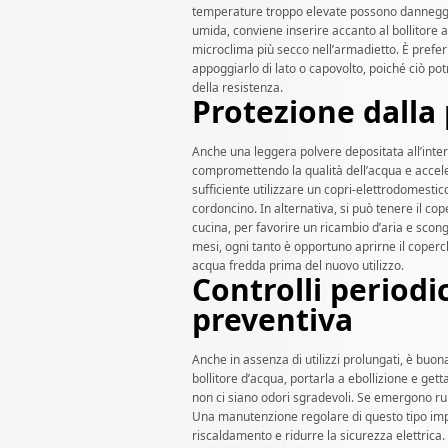
temperature troppo elevate possono danneggia
umida, conviene inserire accanto al bollitore a
microclima più secco nell’armadietto. È preferib
appoggiarlo di lato o capovolto, poiché ciò pot
della resistenza.
Protezione dalla
Anche una leggera polvere depositata all’intern
compromettendo la qualità dell’acqua e accele
sufficiente utilizzare un copri-elettrodomestic
cordoncino. In alternativa, si può tenere il 
cucina, per favorire un ricambio d’aria e scong
mesi, ogni tanto è opportuno aprirne il coperch
acqua fredda prima del nuovo utilizzo.
Controlli period
preventiva
Anche in assenza di utilizzi prolungati, è buo
bollitore d’acqua, portarla a ebollizione e gett
non ci siano odori sgradevoli. Se emergono rumor
Una manutenzione regolare di questo tipo impe
riscaldamento e ridurre la sicurezza elettrica.