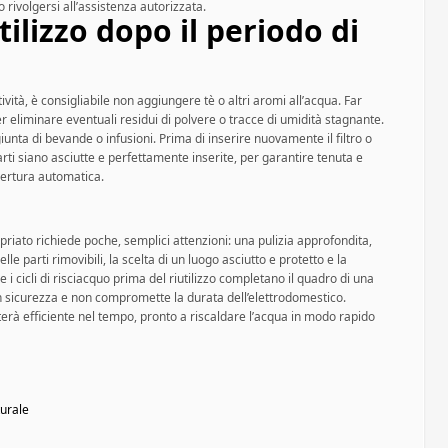
o rivolgersi all’assistenza autorizzata.
utilizzo dopo il periodo di
ività, è consigliabile non aggiungere tè o altri aromi all’acqua. Far
er eliminare eventuali residui di polvere o tracce di umidità stagnante.
nta di bevande o infusioni. Prima di inserire nuovamente il filtro o
 parti siano asciutte e perfettamente inserite, per garantire tenuta e
ertura automatica.
priato richiede poche, semplici attenzioni: una pulizia approfondita,
e parti rimovibili, la scelta di un luogo asciutto e protetto e la
e i cicli di risciacquo prima del riutilizzo completano il quadro di una
n sicurezza e non compromette la durata dell’elettrodomestico.
terà efficiente nel tempo, pronto a riscaldare l’acqua in modo rapido
turale