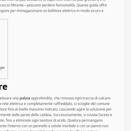
cuccio filtrante—possono perdere funzionalità. Questa guida offre
guire per immagazzinare un bollitore elettrico in modo sicuro e
ggio
re
ffettuare una
pulizia
approfondita, che rimuova ogni traccia di calcare
la rete elettrica e completamente raffreddato, si scioglie del comune
itore fino al livello massimo indicato. Lasciando agire la soluzione per
lmente dalle pareti della caldaia. Successivamente, si svuota l’aceto e
te, fino a eliminate ogni sentore di acido. Qualora permangano
amente l’interno con un pennello a setole morbide o con un panno non