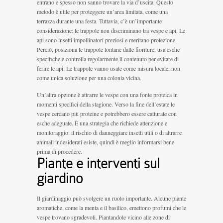
entrano e spesso non sanno trovare la via d’uscita. Questo
metodo è utile per proteggere un’area limitata, come una
terrazza durante una festa. Tuttavia, c’è un’importante
considerazione: le trappole non discriminano tra vespe e api. Le
api sono insetti impollinatori preziosi e meritano protezione.
Perciò, posiziona le trappole lontane dalle fioriture, usa esche
specifiche e controlla regolarmente il contenuto per evitare di
ferire le api. Le trappole vanno usate come misura locale, non
come unica soluzione per una colonia vicina.
Un’altra opzione è attrarre le vespe con una fonte proteica in
momenti specifici della stagione. Verso la fine dell’estate le
vespe cercano più proteine e potrebbero essere catturate con
esche adeguate. È una strategia che richiede attenzione e
monitoraggio: il rischio di danneggiare insetti utili o di attrarre
animali indesiderati esiste, quindi è meglio informarsi bene
prima di procedere.
Piante e interventi sul
giardino
Il giardinaggio può svolgere un ruolo importante. Alcune piante
aromatiche, come la menta e il basilico, emettono profumi che le
vespe trovano sgradevoli. Piantandole vicino alle zone di