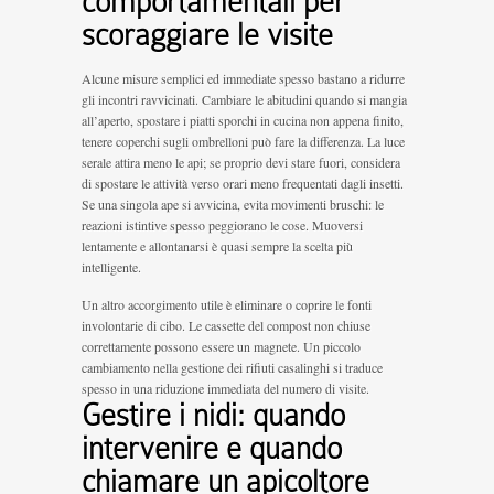
comportamentali per
scoraggiare le visite
Alcune misure semplici ed immediate spesso bastano a ridurre
gli incontri ravvicinati. Cambiare le abitudini quando si mangia
all’aperto, spostare i piatti sporchi in cucina non appena finito,
tenere coperchi sugli ombrelloni può fare la differenza. La luce
serale attira meno le api; se proprio devi stare fuori, considera
di spostare le attività verso orari meno frequentati dagli insetti.
Se una singola ape si avvicina, evita movimenti bruschi: le
reazioni istintive spesso peggiorano le cose. Muoversi
lentamente e allontanarsi è quasi sempre la scelta più
intelligente.
Un altro accorgimento utile è eliminare o coprire le fonti
involontarie di cibo. Le cassette del compost non chiuse
correttamente possono essere un magnete. Un piccolo
cambiamento nella gestione dei rifiuti casalinghi si traduce
spesso in una riduzione immediata del numero di visite.
Gestire i nidi: quando
intervenire e quando
chiamare un apicoltore