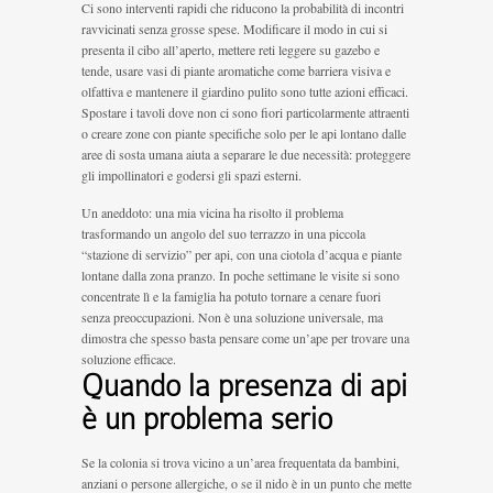
Ci sono interventi rapidi che riducono la probabilità di incontri
ravvicinati senza grosse spese. Modificare il modo in cui si
presenta il cibo all’aperto, mettere reti leggere su gazebo e
tende, usare vasi di piante aromatiche come barriera visiva e
olfattiva e mantenere il giardino pulito sono tutte azioni efficaci.
Spostare i tavoli dove non ci sono fiori particolarmente attraenti
o creare zone con piante specifiche solo per le api lontano dalle
aree di sosta umana aiuta a separare le due necessità: proteggere
gli impollinatori e godersi gli spazi esterni.
Un aneddoto: una mia vicina ha risolto il problema
trasformando un angolo del suo terrazzo in una piccola
“stazione di servizio” per api, con una ciotola d’acqua e piante
lontane dalla zona pranzo. In poche settimane le visite si sono
concentrate lì e la famiglia ha potuto tornare a cenare fuori
senza preoccupazioni. Non è una soluzione universale, ma
dimostra che spesso basta pensare come un’ape per trovare una
soluzione efficace.
Quando la presenza di api
è un problema serio
Se la colonia si trova vicino a un’area frequentata da bambini,
anziani o persone allergiche, o se il nido è in un punto che mette