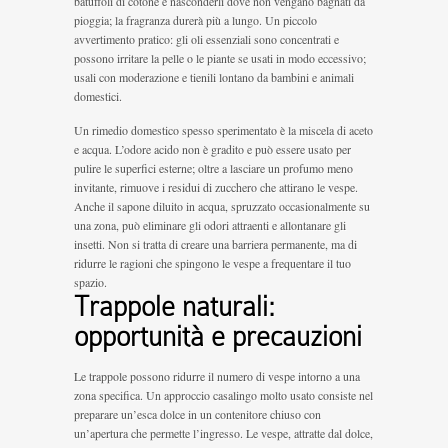
batuffoli di cotone e nasconderli dove non vengano bagnati da
pioggia; la fragranza durerà più a lungo. Un piccolo
avvertimento pratico: gli oli essenziali sono concentrati e
possono irritare la pelle o le piante se usati in modo eccessivo;
usali con moderazione e tienili lontano da bambini e animali
domestici.
Un rimedio domestico spesso sperimentato è la miscela di aceto
e acqua. L’odore acido non è gradito e può essere usato per
pulire le superfici esterne; oltre a lasciare un profumo meno
invitante, rimuove i residui di zucchero che attirano le vespe.
Anche il sapone diluito in acqua, spruzzato occasionalmente su
una zona, può eliminare gli odori attraenti e allontanare gli
insetti. Non si tratta di creare una barriera permanente, ma di
ridurre le ragioni che spingono le vespe a frequentare il tuo
spazio.
Trappole naturali:
opportunità e precauzioni
Le trappole possono ridurre il numero di vespe intorno a una
zona specifica. Un approccio casalingo molto usato consiste nel
preparare un’esca dolce in un contenitore chiuso con
un’apertura che permette l’ingresso. Le vespe, attratte dal dolce,