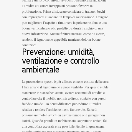
l’umidità e il calore intrappolati possono favorire la
proliferazione. Prima di stuccare considera di trattare i buchi
con impregnanti e lasciare un tempo di osservazione. Levigare
può migliorare l’aspetto e rimuovere la polvere residua, e una
buona verniciatura o olio protettivo ridurrà il rischio di una
nuova infestazione. Alcune finiture naturali, come oli e cere,
rendono il legno meno appetibile mantenendolo in buone
condizioni.
Prevenzione: umidità,
ventilazione e controllo
ambientale
La prevenzione spesso è più efficace e meno costosa della cura.
I tarli amano il legno umido e poco ventilato. Per questo è utile
mantenere le stanze ben aerate, evitare accumuli di umidità e
controllare che il mobilio non sia a diretto contatto con pareti
fredde o umide. Un deumidificatore può ridurre l’umidità
relativa e rendere l’ambiente meno favorevole. Evita di
posizionare mobili antichi in cantine umide o in garages non
isolati. Quando prendi un mobile usato, soprattutto antico, fai
una controllata accurata e, se possibile, tienilo in quarantena
qualche settimana per osservare eventuale attività. Piccole