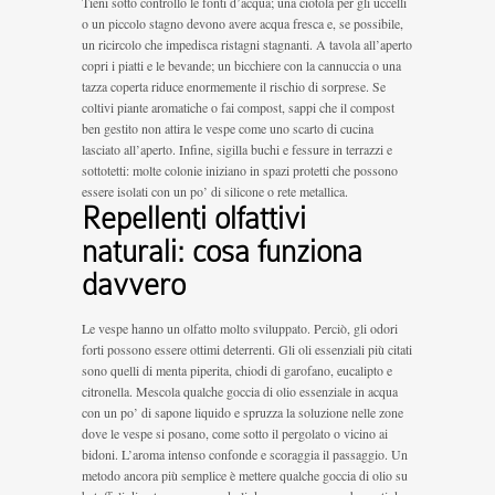
Tieni sotto controllo le fonti d’acqua; una ciotola per gli uccelli
o un piccolo stagno devono avere acqua fresca e, se possibile,
un ricircolo che impedisca ristagni stagnanti. A tavola all’aperto
copri i piatti e le bevande; un bicchiere con la cannuccia o una
tazza coperta riduce enormemente il rischio di sorprese. Se
coltivi piante aromatiche o fai compost, sappi che il compost
ben gestito non attira le vespe come uno scarto di cucina
lasciato all’aperto. Infine, sigilla buchi e fessure in terrazzi e
sottotetti: molte colonie iniziano in spazi protetti che possono
essere isolati con un po’ di silicone o rete metallica.
Repellenti olfattivi
naturali: cosa funziona
davvero
Le vespe hanno un olfatto molto sviluppato. Perciò, gli odori
forti possono essere ottimi deterrenti. Gli oli essenziali più citati
sono quelli di menta piperita, chiodi di garofano, eucalipto e
citronella. Mescola qualche goccia di olio essenziale in acqua
con un po’ di sapone liquido e spruzza la soluzione nelle zone
dove le vespe si posano, come sotto il pergolato o vicino ai
bidoni. L’aroma intenso confonde e scoraggia il passaggio. Un
metodo ancora più semplice è mettere qualche goccia di olio su