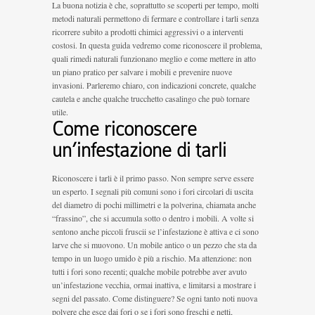
La buona notizia è che, soprattutto se scoperti per tempo, molti
metodi naturali permettono di fermare e controllare i tarli senza
ricorrere subito a prodotti chimici aggressivi o a interventi
costosi. In questa guida vedremo come riconoscere il problema,
quali rimedi naturali funzionano meglio e come mettere in atto
un piano pratico per salvare i mobili e prevenire nuove
invasioni. Parleremo chiaro, con indicazioni concrete, qualche
cautela e anche qualche trucchetto casalingo che può tornare
utile.
Come riconoscere
un’infestazione di tarli
Riconoscere i tarli è il primo passo. Non sempre serve essere
un esperto. I segnali più comuni sono i fori circolari di uscita
del diametro di pochi millimetri e la polverina, chiamata anche
“frassino”, che si accumula sotto o dentro i mobili. A volte si
sentono anche piccoli fruscii se l’infestazione è attiva e ci sono
larve che si muovono. Un mobile antico o un pezzo che sta da
tempo in un luogo umido è più a rischio. Ma attenzione: non
tutti i fori sono recenti; qualche mobile potrebbe aver avuto
un’infestazione vecchia, ormai inattiva, e limitarsi a mostrare i
segni del passato. Come distinguere? Se ogni tanto noti nuova
polvere che esce dai fori o se i fori sono freschi e netti,