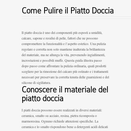
Come Pulire il Piatto Doccia
Il piatto doccia è uno dei componenti più esposti a umidità,
calcare, sapone e residui di pelle, fattori che ne possono
compromettere la funzionalità e l’aspetto estetico. Una pulizia
regolare e corretta non solo mantiene inalterata la brillantezza
del materiale, ma ne allunga la vita, prevenendo ingiallimenti,
incrostazioni e possibili muffe. Questa guida illustra passo
dopo passo come affrontare la pulizia ordinaria, quali prodotti
scegliere per la rimozione del calcare più ostinato e i trattamenti
necessari per preservare la corretta tenuta delle guarnizioni e del
silicone di sigillatura.
Conoscere il materiale del
piatto doccia
I piatti doccia possono essere realizzati in diversi materiali:
ceramica, smalto su acciaio, resina, pietra ricomposta o
marmoresina. Ognuno richiede attenzioni specifiche. La
ceramica e lo smalto rispondono bene a detergenti acidi delicati