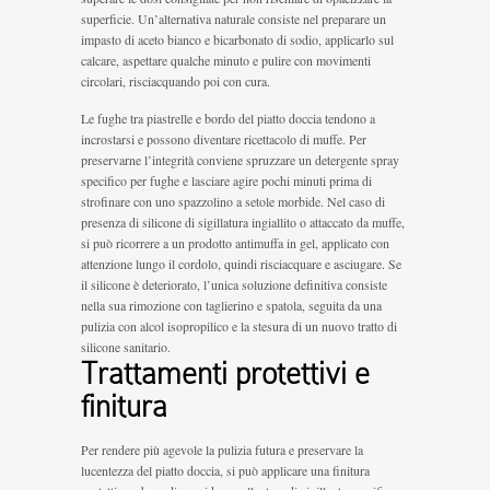
superficie. Un’alternativa naturale consiste nel preparare un
impasto di aceto bianco e bicarbonato di sodio, applicarlo sul
calcare, aspettare qualche minuto e pulire con movimenti
circolari, risciacquando poi con cura.
Le fughe tra piastrelle e bordo del piatto doccia tendono a
incrostarsi e possono diventare ricettacolo di muffe. Per
preservarne l’integrità conviene spruzzare un detergente spray
specifico per fughe e lasciare agire pochi minuti prima di
strofinare con uno spazzolino a setole morbide. Nel caso di
presenza di silicone di sigillatura ingiallito o attaccato da muffe,
si può ricorrere a un prodotto antimuffa in gel, applicato con
attenzione lungo il cordolo, quindi risciacquare e asciugare. Se
il silicone è deteriorato, l’unica soluzione definitiva consiste
nella sua rimozione con taglierino e spatola, seguita da una
pulizia con alcol isopropilico e la stesura di un nuovo tratto di
silicone sanitario.
Trattamenti protettivi e
finitura
Per rendere più agevole la pulizia futura e preservare la
lucentezza del piatto doccia, si può applicare una finitura