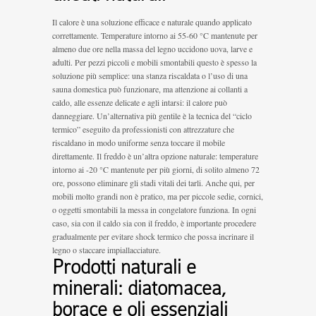
Il calore è una soluzione efficace e naturale quando applicato
correttamente. Temperature intorno ai 55-60 °C mantenute per
almeno due ore nella massa del legno uccidono uova, larve e
adulti. Per pezzi piccoli e mobili smontabili questo è spesso la
soluzione più semplice: una stanza riscaldata o l’uso di una
sauna domestica può funzionare, ma attenzione ai collanti a
caldo, alle essenze delicate e agli intarsi: il calore può
danneggiare. Un’alternativa più gentile è la tecnica del “ciclo
termico” eseguito da professionisti con attrezzature che
riscaldano in modo uniforme senza toccare il mobile
direttamente. Il freddo è un’altra opzione naturale: temperature
intorno ai -20 °C mantenute per più giorni, di solito almeno 72
ore, possono eliminare gli stadi vitali dei tarli. Anche qui, per
mobili molto grandi non è pratico, ma per piccole sedie, cornici,
o oggetti smontabili la messa in congelatore funziona. In ogni
caso, sia con il caldo sia con il freddo, è importante procedere
gradualmente per evitare shock termico che possa incrinare il
legno o staccare impiallacciature.
Prodotti naturali e
minerali: diatomacea,
borace e oli essenziali