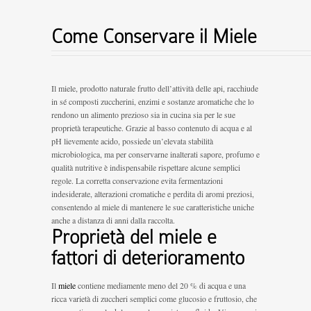
Come Conservare il Miele
Il miele, prodotto naturale frutto dell’attività delle api, racchiude
in sé composti zuccherini, enzimi e sostanze aromatiche che lo
rendono un alimento prezioso sia in cucina sia per le sue
proprietà terapeutiche. Grazie al basso contenuto di acqua e al
pH lievemente acido, possiede un’elevata stabilità
microbiologica, ma per conservarne inalterati sapore, profumo e
qualità nutritive è indispensabile rispettare alcune semplici
regole. La corretta conservazione evita fermentazioni
indesiderate, alterazioni cromatiche e perdita di aromi preziosi,
consentendo al miele di mantenere le sue caratteristiche uniche
anche a distanza di anni dalla raccolta.
Proprietà del miele e
fattori di deterioramento
Il
miele
contiene mediamente meno del 20 % di acqua e una
ricca varietà di zuccheri semplici come glucosio e fruttosio, che