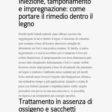
Iniezione, tamponamento
e impregnazione: come
portare il rimedio dentro il
legno
Perché molti rimedi naturali siano efficaci occorre che
raggiungano le larve dentro il legno. L’iniezione di soluzioni
(per esempio a base di borace) attraverso siringhe da
laboratorio nei fori è una pratica comune. Si inietta, si pulsa
leggermente e si lascia assorbire; poi si tampona il foro per
evitare dispersioni. Il tamponamento con terra diatomacea può
essere fatto riempiendo delicatamente i fori e i canali visibili.
Esistono anche impregnanti a base di oli naturali che penetrano
nel legno e rendono l’ambiente meno ospitale per gli insetti.
Sono metodi meno invasivi rispetto alla fumigazione chimica,
ma richiedono tempo e più applicazioni. Quando si tratta di
pezzi con finiture pregiate o impiallacciature sottili, meglio
procedere con prova su una area nascosta e, se possibile,
rivolgersi a un restauratore per consigli specifici.
Trattamento in assenza di
ossigeno e sacchetti