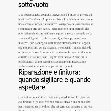
sottovuoto
Una strategia naturale molto interessante è l’anossia: privare gli
insetti dell’ossigeno. In pratica si isola il mobile in un sacco o in
una camera ermetica e si rimuove l’ossigeno con assorbitori o si
sostituisce l’aria con azoto. I tarli muoiono in un periodo che
può variare da alcune settimane a qualche mese a seconda della
specie e del grado di infestazione. Questo approccio è non
invasivo, non danneggia le finiture e funziona bene su oggetti
che non possono essere riscaldati o congelati. Tuttavia richiede
ordine e pazienza: è necessario monitorare la cosa per il tempo
corretto e assicurarsi che il sigillo resti intatto. Anche qui, i
professionisti usano sacchi e sistemi appositi, ma esistono
anche soluzioni domestiche per piccoli oggetti.
Riparazione e finitura:
quando sigillare e quando
aspettare
Una volta eliminati i tarli conviene procedere con le riparazioni
e la finitura. Sigillare i fori con cera o stucco è una buona idea
per l’estetica, ma solo dopo che sei certo dell’assenza di attività.
Sigillare un foro con insetti vivi dentro peggiora la situazione: