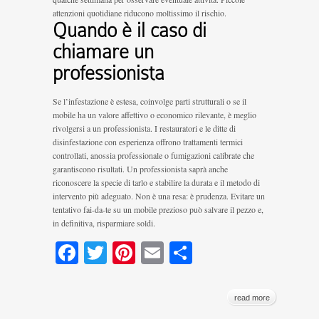
attenzioni quotidiane riducono moltissimo il rischio.
Quando è il caso di
chiamare un
professionista
Se l’infestazione è estesa, coinvolge parti strutturali o se il
mobile ha un valore affettivo o economico rilevante, è meglio
rivolgersi a un professionista. I restauratori e le ditte di
disinfestazione con esperienza offrono trattamenti termici
controllati, anossia professionale o fumigazioni calibrate che
garantiscono risultati. Un professionista saprà anche
riconoscere la specie di tarlo e stabilire la durata e il metodo di
intervento più adeguato. Non è una resa: è prudenza. Evitare un
tentativo fai-da-te su un mobile prezioso può salvare il pezzo e,
in definitiva, risparmiare soldi.
Facebook
Twitter
Pinterest
Email
Condividi
read more