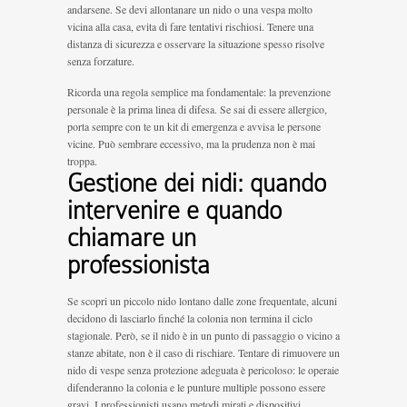
andarsene. Se devi allontanare un nido o una vespa molto
vicina alla casa, evita di fare tentativi rischiosi. Tenere una
distanza di sicurezza e osservare la situazione spesso risolve
senza forzature.
Ricorda una regola semplice ma fondamentale: la prevenzione
personale è la prima linea di difesa. Se sai di essere allergico,
porta sempre con te un kit di emergenza e avvisa le persone
vicine. Può sembrare eccessivo, ma la prudenza non è mai
troppa.
Gestione dei nidi: quando
intervenire e quando
chiamare un
professionista
Se scopri un piccolo nido lontano dalle zone frequentate, alcuni
decidono di lasciarlo finché la colonia non termina il ciclo
stagionale. Però, se il nido è in un punto di passaggio o vicino a
stanze abitate, non è il caso di rischiare. Tentare di rimuovere un
nido di vespe senza protezione adeguata è pericoloso: le operaie
difenderanno la colonia e le punture multiple possono essere
gravi. I professionisti usano metodi mirati e dispositivi