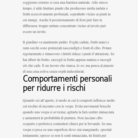
soggiorno esterno si crea una barriera naturale. Allo stesso
tempo, è utile limitare piante che producono molta melata o
frutti eccessivamente profumati, soprattutto vicino ai punti in
cui mangi. Anche il posizionamento di fiori può fare la
differenza: troppo nettare concentrato vicino al tavolo può
essere un invito.
Il giardino va mantenuto pulito. Foglie cadute, frutti marci e
rami secchi sono potenziali nascondigli e fonti di cibo. Potare
regolarmente e rimuovere i detriti riduce i punti d’attrazione. Se
hai alberi da frutto, raccogli la frutta appena matura e raccogli
ciò che cade. È un lavoro che stanca, lo so; ma pensa al piacere
di una cena estiva senza ospiti indesiderati.
Comportamenti personali
per ridurre i rischi
Quando sei all’aperto, il modo in cui ti comporti influisce molto
sul rischio di incontro con le vespe. Evita movimenti bruschi
quando una vespa si avvicina; agitarla la farà sentire minacciata
e aumenterà le probabilità di puntura. Non lasciare cibo
scoperto e preferisci contenitori chiusi per le bevande. Se una
vespa si posa su una superficie dove stai mangiando, spostati
lentamente; spesso se non ti senti minacciata, lei finirà per