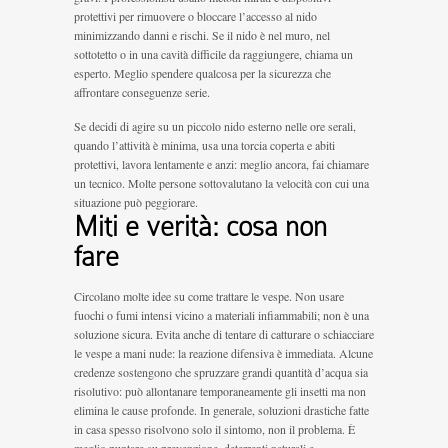
protettivi per rimuovere o bloccare l’accesso al nido
minimizzando danni e rischi. Se il nido è nel muro, nel
sottotetto o in una cavità difficile da raggiungere, chiama un
esperto. Meglio spendere qualcosa per la sicurezza che
affrontare conseguenze serie.
Se decidi di agire su un piccolo nido esterno nelle ore serali,
quando l’attività è minima, usa una torcia coperta e abiti
protettivi, lavora lentamente e anzi: meglio ancora, fai chiamare
un tecnico. Molte persone sottovalutano la velocità con cui una
situazione può peggiorare.
Miti e verità: cosa non
fare
Circolano molte idee su come trattare le vespe. Non usare
fuochi o fumi intensi vicino a materiali infiammabili; non è una
soluzione sicura. Evita anche di tentare di catturare o schiacciare
le vespe a mani nude: la reazione difensiva è immediata. Alcune
credenze sostengono che spruzzare grandi quantità d’acqua sia
risolutivo: può allontanare temporaneamente gli insetti ma non
elimina le cause profonde. In generale, soluzioni drastiche fatte
in casa spesso risolvono solo il sintomo, non il problema. È
meglio puntare su prevenzione, deterrenti naturali e