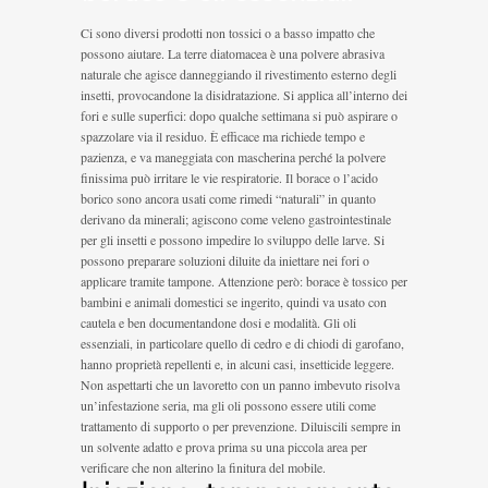
Ci sono diversi prodotti non tossici o a basso impatto che
possono aiutare. La terre diatomacea è una polvere abrasiva
naturale che agisce danneggiando il rivestimento esterno degli
insetti, provocandone la disidratazione. Si applica all’interno dei
fori e sulle superfici: dopo qualche settimana si può aspirare o
spazzolare via il residuo. È efficace ma richiede tempo e
pazienza, e va maneggiata con mascherina perché la polvere
finissima può irritare le vie respiratorie. Il borace o l’acido
borico sono ancora usati come rimedi “naturali” in quanto
derivano da minerali; agiscono come veleno gastrointestinale
per gli insetti e possono impedire lo sviluppo delle larve. Si
possono preparare soluzioni diluite da iniettare nei fori o
applicare tramite tampone. Attenzione però: borace è tossico per
bambini e animali domestici se ingerito, quindi va usato con
cautela e ben documentandone dosi e modalità. Gli oli
essenziali, in particolare quello di cedro e di chiodi di garofano,
hanno proprietà repellenti e, in alcuni casi, insetticide leggere.
Non aspettarti che un lavoretto con un panno imbevuto risolva
un’infestazione seria, ma gli oli possono essere utili come
trattamento di supporto o per prevenzione. Diluiscili sempre in
un solvente adatto e prova prima su una piccola area per
verificare che non alterino la finitura del mobile.