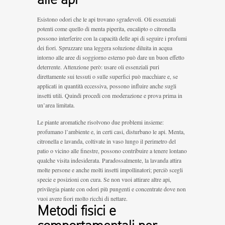
Esistono odori che le api trovano sgradevoli. Oli essenziali
potenti come quello di menta piperita, eucalipto o citronella
possono interferire con la capacità delle api di seguire i profumi
dei fiori. Spruzzare una leggera soluzione diluita in acqua
intorno alle aree di soggiorno esterno può dare un buon effetto
deterrente. Attenzione però: usare oli essenziali puri
direttamente sui tessuti o sulle superfici può macchiare e, se
applicati in quantità eccessiva, possono influire anche sugli
insetti utili. Quindi procedi con moderazione e prova prima in
un’area limitata.
Le piante aromatiche risolvono due problemi insieme:
profumano l’ambiente e, in certi casi, disturbano le api. Menta,
citronella e lavanda, coltivate in vaso lungo il perimetro del
patio o vicino alle finestre, possono contribuire a tenere lontano
qualche visita indesiderata. Paradossalmente, la lavanda attira
molte persone e anche molti insetti impollinatori; perciò scegli
specie e posizioni con cura. Se non vuoi attirare altre api,
privilegia piante con odori più pungenti e concentrate dove non
vuoi avere fiori molto ricchi di nettare.
Metodi fisici e