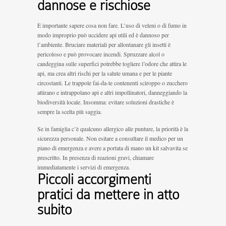
dannose e rischiose
È importante sapere cosa non fare. L’uso di veleni o di fumo in
modo improprio può uccidere api utili ed è dannoso per
l’ambiente. Bruciare materiali per allontanare gli insetti è
pericoloso e può provocare incendi. Spruzzare alcol o
candeggina sulle superfici potrebbe togliere l’odore che attira le
api, ma crea altri rischi per la salute umana e per le piante
circostanti. Le trappole fai-da-te contenenti sciroppo o zucchero
attirano e intrappolano api e altri impollinatori, danneggiando la
biodiversità locale. Insomma: evitare soluzioni drastiche è
sempre la scelta più saggia.
Se in famiglia c’è qualcuno allergico alle punture, la priorità è la
sicurezza personale. Non esitare a consultare il medico per un
piano di emergenza e avere a portata di mano un kit salvavita se
prescritto. In presenza di reazioni gravi, chiamare
immediatamente i servizi di emergenza.
Piccoli accorgimenti
pratici da mettere in atto
subito