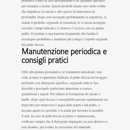
protettiva a base di cera idrorepellente o di sigillante specifico
per ceramica e resine. Questi prodotti creano uno strato sottile
che impedisce al calcare e allo sporco di depositarsi in
profondità. Dopo aver asciugato perfettamente la superficie, si
stende il prodotto seguendo le istruzioni, lo si lascia asciugare
secondo i tempi indicati e si rimuove l’eccesso con un panno
pulito. Il risultato è una barriera trasparente che facilita il
risciacquo quotidiano e mantiene più a lungo l’aspetto originale
del piatto doccia.
Manutenzione periodica e
consigli pratici
Oltre alla pulizia giornaliera e ai trattamenti anticalcare, una
volta al mese è opportuno dedicare al piatto doccia un lavaggio
profondo con detergente specifico, seguendo tutte le fasi
descritte e prestando particolare attenzione a scarico,
guarnizioni e angoli. Per ridurre la formazione di calcare e
muffe, dopo ogni doccia è consigliabile passare rapidamente un
tergivetro per rimuovere l’acqua dalle pareti e dal piatto, e
lasciare aperto lo sportello o la tenda per favorire il ricambio
d’aria. In caso di piatti doccia in pietra o marmoresina,
verificare sempre che il detergente impiegato sia non abrasivo e
non alcalino, per evitare la corrosione del materiale.