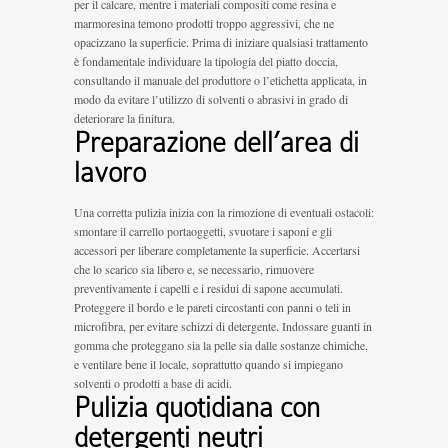
per il calcare, mentre i materiali compositi come resina e
marmoresina temono prodotti troppo aggressivi, che ne
opacizzano la superficie. Prima di iniziare qualsiasi trattamento
è fondamentale individuare la tipologia del piatto doccia,
consultando il manuale del produttore o l’etichetta applicata, in
modo da evitare l’utilizzo di solventi o abrasivi in grado di
deteriorare la finitura.
Preparazione dell’area di
lavoro
Una corretta pulizia inizia con la rimozione di eventuali ostacoli:
smontare il carrello portaoggetti, svuotare i saponi e gli
accessori per liberare completamente la superficie. Accertarsi
che lo scarico sia libero e, se necessario, rimuovere
preventivamente i capelli e i residui di sapone accumulati.
Proteggere il bordo e le pareti circostanti con panni o teli in
microfibra, per evitare schizzi di detergente. Indossare guanti in
gomma che proteggano sia la pelle sia dalle sostanze chimiche,
e ventilare bene il locale, soprattutto quando si impiegano
solventi o prodotti a base di acidi.
Pulizia quotidiana con
detergenti neutri