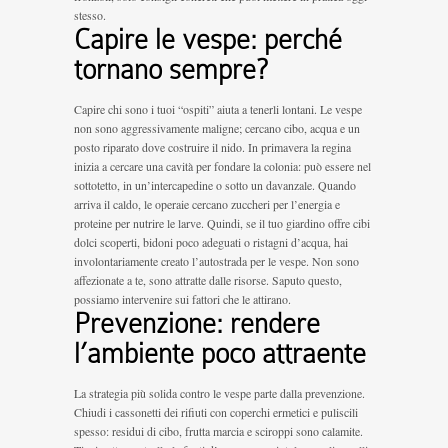
stesso.
Capire le vespe: perché
tornano sempre?
Capire chi sono i tuoi “ospiti” aiuta a tenerli lontani. Le vespe
non sono aggressivamente maligne; cercano cibo, acqua e un
posto riparato dove costruire il nido. In primavera la regina
inizia a cercare una cavità per fondare la colonia: può essere nel
sottotetto, in un’intercapedine o sotto un davanzale. Quando
arriva il caldo, le operaie cercano zuccheri per l’energia e
proteine per nutrire le larve. Quindi, se il tuo giardino offre cibi
dolci scoperti, bidoni poco adeguati o ristagni d’acqua, hai
involontariamente creato l’autostrada per le vespe. Non sono
affezionate a te, sono attratte dalle risorse. Saputo questo,
possiamo intervenire sui fattori che le attirano.
Prevenzione: rendere
l’ambiente poco attraente
La strategia più solida contro le vespe parte dalla prevenzione.
Chiudi i cassonetti dei rifiuti con coperchi ermetici e puliscili
spesso: residui di cibo, frutta marcia e sciroppi sono calamite.