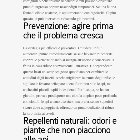
comignoli o nelle fessure di balconi e tetti possono diventare
punti di ingresso oppure nascondigli temporanei. Se una buona
fonte di cibo è costante, le api torneranno con regolarità. Capito
questo, si può intervenire riducendo gli incentivi.
Prevenzione: agire prima
che il problema cresca
La strategia più efficace è preventiva. Chiudere i rifiuti
alimentari, pulire immediatamente salse e bevande zuccherate,
coprire le pietanze quando si mangia all’aperto e conservare la
frutta in casa riduce notevolmente l’attrattiva. È sorprendente
quanto basti un semplice gesto quotidiano per cambiare le
abitudini degli insetti. Anche migliorare la tenuta degli infissi e
sigillare le fessure nelle pareti tiene fuori non solo le api, ma
anche altri piccoli ospiti indesiderati. Per l’acqua, se hai un
giardino prova a predisporre una ciotola ampia e poco profonda
con ciottoli; le api amano dissetarsi ma preferiscono superfici
sicure dove appoggiarsi: offrendo un punto dedicato, si riduce
la loro visita ai tavoli.
Repellenti naturali: odori e
piante che non piacciono
alle api