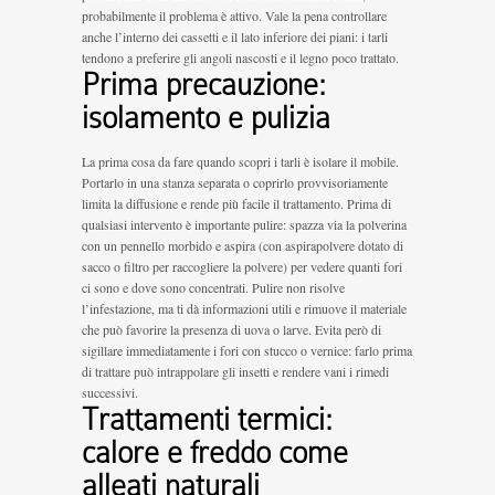
probabilmente il problema è attivo. Vale la pena controllare
anche l’interno dei cassetti e il lato inferiore dei piani: i tarli
tendono a preferire gli angoli nascosti e il legno poco trattato.
Prima precauzione:
isolamento e pulizia
La prima cosa da fare quando scopri i tarli è isolare il mobile.
Portarlo in una stanza separata o coprirlo provvisoriamente
limita la diffusione e rende più facile il trattamento. Prima di
qualsiasi intervento è importante pulire: spazza via la polverina
con un pennello morbido e aspira (con aspirapolvere dotato di
sacco o filtro per raccogliere la polvere) per vedere quanti fori
ci sono e dove sono concentrati. Pulire non risolve
l’infestazione, ma ti dà informazioni utili e rimuove il materiale
che può favorire la presenza di uova o larve. Evita però di
sigillare immediatamente i fori con stucco o vernice: farlo prima
di trattare può intrappolare gli insetti e rendere vani i rimedi
successivi.
Trattamenti termici:
calore e freddo come
alleati naturali