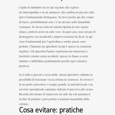
Capita di imbattersi in un’api regolare che esplora
un’intercapedine o in un ammasso che sembra un piccolo nido.
Qui è fondamentale distinguere. Se trovi poche api che volano
di basso, probabilmente non c’è un alveare nelle immediate
vicinanze. Se invece noti un’entrata ripetuta in uno spazio
chiuso, potresti avere un nido vero. In quel caso, non cercare di
distruggerlo con insetticidi o improvvisazioni fai-da-te: le api
sono fondamentali per l’agricoltura e molte specie sono
protette. Chiamare un apicoltore locale è spesso la soluzione
migliore. Gli apicoltori hanno esperienza nel rimuovere e
trasferire colonie senza ucciderle; spesso lo fanno a costo
minimo o addirittura gratuitamente perché ogni colonia è
preziosa.
Se il nido è piccolo e accessibile, alcuni apicoltori valutano la
possibilità di trascinare via la colonia in sicurezza. Se invece è
in un punto pericoloso o troppo grande, le autorità locali o un
servizio specializzato sapranno indicare il percorso più sicuro.
Ricorda che tentare di rimuovere un nido da soli aumenta il
rischio di punture e può portare a reazioni inaspettate della
colonia.
Cosa evitare: pratiche