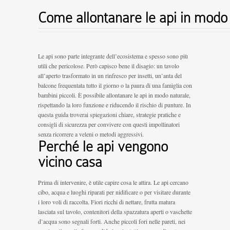
Come allontanare le api in modo
Le api sono parte integrante dell’ecosistema e spesso sono più
utili che pericolose. Però capisco bene il disagio: un tavolo
all’aperto trasformato in un rinfresco per insetti, un’anta del
balcone frequentata tutto il giorno o la paura di una famiglia con
bambini piccoli. È possibile allontanare le api in modo naturale,
rispettando la loro funzione e riducendo il rischio di punture. In
questa guida troverai spiegazioni chiare, strategie pratiche e
consigli di sicurezza per convivere con questi impollinatori
senza ricorrere a veleni o metodi aggressivi.
Perché le api vengono
vicino casa
Prima di intervenire, è utile capire cosa le attira. Le api cercano
cibo, acqua e luoghi riparati per nidificare o per visitare durante
i loro voli di raccolta. Fiori ricchi di nettare, frutta matura
lasciata sul tavolo, contenitori della spazzatura aperti o vaschette
d’acqua sono segnali forti. Anche piccoli fori nelle pareti, nei