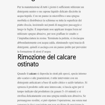
Per la manutenzione di tutti i giorni è sufficiente utilizzare un
detergente neutro o un sapone liquido delicato disciolto in
acqua tiepida. Con un panno in microfibra o una spugna
morbida si distribuisce la schiuma su tutta la superficie del
piatto doccia, insistendo nei punti di maggiore passaggio e
lungo le fughe. È importante non applicare troppa forza né
utilizzare spugne abrasive, per non graffiare lo smalto o
l’impiallacciatura in resina. Terminata la pulizia, si risciacqua
abbondantemente con acqua calda, eliminando ogni traccia di
detergente, quindi si asciuga con un panno pulito per prevenire
la formazione di aloni d’acqua.
Rimozione del calcare
ostinato
Quando il
calcare
si deposita in strati più spessi, specie intorno
allo scarico e alle guarnizioni, è utile intervenire con un
detergente anticalcare a base di acido citrico o acido tartarico. Si
spruzza il prodotto sulle aree interessate, si lascia agire per il
tempo indicato dal produttore (in genere 5–10 minuti) e si
strofina delicatamente con una spugna umida non abrasiva. Se
permangono residui, si può ripetere l’operazione, ma senza mai
superare le dosi consigliate per non rischiare di opacizzare la