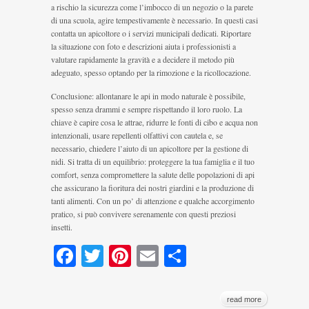
a rischio la sicurezza come l’imbocco di un negozio o la parete
di una scuola, agire tempestivamente è necessario. In questi casi
contatta un apicoltore o i servizi municipali dedicati. Riportare
la situazione con foto e descrizioni aiuta i professionisti a
valutare rapidamente la gravità e a decidere il metodo più
adeguato, spesso optando per la rimozione e la ricollocazione.
Conclusione: allontanare le api in modo naturale è possibile,
spesso senza drammi e sempre rispettando il loro ruolo. La
chiave è capire cosa le attrae, ridurre le fonti di cibo e acqua non
intenzionali, usare repellenti olfattivi con cautela e, se
necessario, chiedere l’aiuto di un apicoltore per la gestione di
nidi. Si tratta di un equilibrio: proteggere la tua famiglia e il tuo
comfort, senza compromettere la salute delle popolazioni di api
che assicurano la fioritura dei nostri giardini e la produzione di
tanti alimenti. Con un po’ di attenzione e qualche accorgimento
pratico, si può convivere serenamente con questi preziosi
insetti.
Facebook
Twitter
Pinterest
Email
Condividi
read more