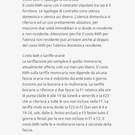
Il costo kWh varia con il contratto stipulato tra noi e il
fornitore. Le tipologie di contratto sono utenza
domestica e utenza usi diversi. L’utenza domestica si
riferisce ad un uso prettamente abitativo, per
massimo due unità immobiliari e si divide in residente
e non residente. Attenzione perchè il costo kWh per
l’utenza non residente può arrivare anche al doppio
del costo kWh per l’utenza domestica residente.
Costo kwh e tariffe orarie
La tariffazione più semplice è quella monoraria,
attualmente offerta solo sul mercato libero. Il costo
kWh sulla tariffa monoraria non dipende da alcuna
fascia oraria ma è indistinto durante tutto il giorno.
Esistono poi la bioraria e la multioraria. La tariffa
bioraria si riferisce a due fasce: la F1 relativa alle ore
di punta (dalle 8 alle 19 da lunedì a venerdì) e la F23
che si riferisce a tutte le ore non incluse nella F1. La
tariffa multi oraria divide la F23 in F2 (lun-ven 8-9 e
19-24, sab. dalle 8, festivi esclusi) e F3 festivi tutto il
giorno e feriali per le ore non incluse in F1 e F2. Il
costo kWh nelle bi e multiorarie varia a seconda della
fascia.