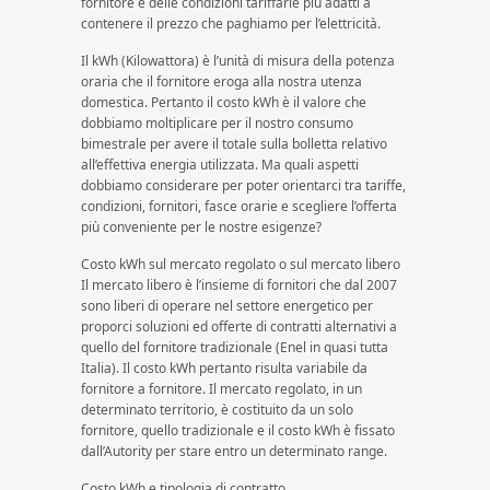
fornitore e delle condizioni tariffarie più adatti a
contenere il prezzo che paghiamo per l’elettricità.
Il kWh (Kilowattora) è l’unità di misura della potenza
oraria che il fornitore eroga alla nostra utenza
domestica. Pertanto il costo kWh è il valore che
dobbiamo moltiplicare per il nostro consumo
bimestrale per avere il totale sulla bolletta relativo
all’effettiva energia utilizzata. Ma quali aspetti
dobbiamo considerare per poter orientarci tra tariffe,
condizioni, fornitori, fasce orarie e scegliere l’offerta
più conveniente per le nostre esigenze?
Costo kWh sul mercato regolato o sul mercato libero
Il mercato libero è l’insieme di fornitori che dal 2007
sono liberi di operare nel settore energetico per
proporci soluzioni ed offerte di contratti alternativi a
quello del fornitore tradizionale (Enel in quasi tutta
Italia). Il costo kWh pertanto risulta variabile da
fornitore a fornitore. Il mercato regolato, in un
determinato territorio, è costituito da un solo
fornitore, quello tradizionale e il costo kWh è fissato
dall’Autority per stare entro un determinato range.
Costo kWh e tipologia di contratto