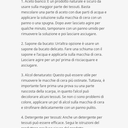
1. Aceto bianco: È un prodotto naturale e sicuro da
usare sulla maggior parte dei tessuti. Basta
mescolare una parte di aceto con due parti di acqua e
applicare la soluzione sulla macchia di cera con un
panno o una spugna. Dopo aver lasciato agire per
qualche minuto, tamponare con un panno umido per
rimuovere la soluzione e poi lasciare asciugare.
2. Sapone da bucato: Un’altra opzione è usare un
sapone da bucato delicato. Fare una schiuma con il
sapone e l’acqua e applicarla sulla macchia di cera.
Lasciare agire per un po’ prima di risciacquare e
asciugare.
3. Alcol denaturato: Questo può essere utile per
rimuovere le macchie di cera più ostinate. Tuttavia, è
importante fare prima una prova su una parte
nascosta della scarpa, in quanto l’alcol può
decolorare alcuni tessuti. Se non ci sono problemi di
colore, applicare un po’ di alcol sulla macchia di cera
e strofinare delicatamente con un panno pulito.
4. Detergente per tessuti: Anche un detergente per
tessuti può essere efficace. Segui le istruzioni del