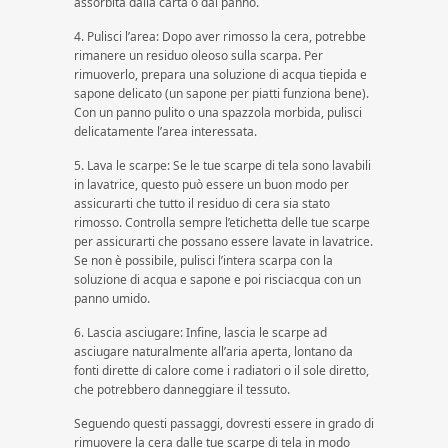
assorbita dalla carta o dal panno.
4. Pulisci l’area: Dopo aver rimosso la cera, potrebbe
rimanere un residuo oleoso sulla scarpa. Per
rimuoverlo, prepara una soluzione di acqua tiepida e
sapone delicato (un sapone per piatti funziona bene).
Con un panno pulito o una spazzola morbida, pulisci
delicatamente l’area interessata.
5. Lava le scarpe: Se le tue scarpe di tela sono lavabili
in lavatrice, questo può essere un buon modo per
assicurarti che tutto il residuo di cera sia stato
rimosso. Controlla sempre l’etichetta delle tue scarpe
per assicurarti che possano essere lavate in lavatrice.
Se non è possibile, pulisci l’intera scarpa con la
soluzione di acqua e sapone e poi risciacqua con un
panno umido.
6. Lascia asciugare: Infine, lascia le scarpe ad
asciugare naturalmente all’aria aperta, lontano da
fonti dirette di calore come i radiatori o il sole diretto,
che potrebbero danneggiare il tessuto.
Seguendo questi passaggi, dovresti essere in grado di
rimuovere la cera dalle tue scarpe di tela in modo