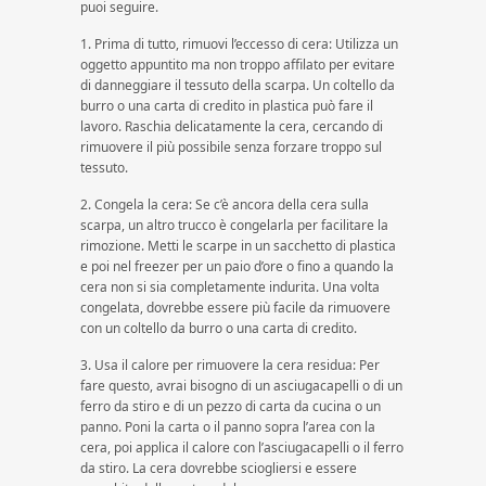
puoi seguire.
1. Prima di tutto, rimuovi l’eccesso di cera: Utilizza un
oggetto appuntito ma non troppo affilato per evitare
di danneggiare il tessuto della scarpa. Un coltello da
burro o una carta di credito in plastica può fare il
lavoro. Raschia delicatamente la cera, cercando di
rimuovere il più possibile senza forzare troppo sul
tessuto.
2. Congela la cera: Se c’è ancora della cera sulla
scarpa, un altro trucco è congelarla per facilitare la
rimozione. Metti le scarpe in un sacchetto di plastica
e poi nel freezer per un paio d’ore o fino a quando la
cera non si sia completamente indurita. Una volta
congelata, dovrebbe essere più facile da rimuovere
con un coltello da burro o una carta di credito.
3. Usa il calore per rimuovere la cera residua: Per
fare questo, avrai bisogno di un asciugacapelli o di un
ferro da stiro e di un pezzo di carta da cucina o un
panno. Poni la carta o il panno sopra l’area con la
cera, poi applica il calore con l’asciugacapelli o il ferro
da stiro. La cera dovrebbe sciogliersi e essere