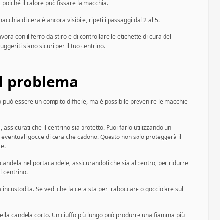
poiché il calore può fissare la macchia.
acchia di cera è ancora visibile, ripeti i passaggi dal 2 al 5.
ra con il ferro da stiro e di controllare le etichette di cura del
uggeriti siano sicuri per il tuo centrino.
l problema
 può essere un compito difficile, ma è possibile prevenire le macchie
assicurati che il centrino sia protetto. Puoi farlo utilizzando un
à eventuali gocce di cera che cadono. Questo non solo proteggerà il
te.
andela nel portacandele, assicurandoti che sia al centro, per ridurre
l centrino.
incustodita. Se vedi che la cera sta per traboccare o gocciolare sul
 della candela corto. Un ciuffo più lungo può produrre una fiamma più