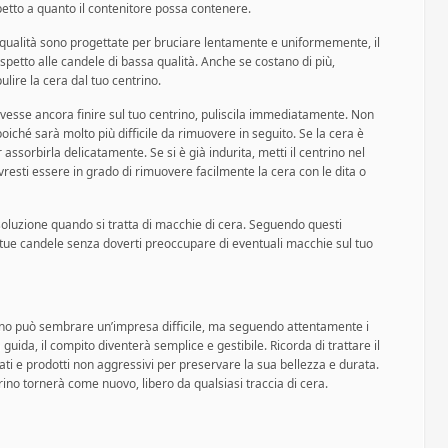
petto a quanto il contenitore possa contenere.
ta qualità sono progettate per bruciare lentamente e uniformemente, il
petto alle candele di bassa qualità. Anche se costano di più,
ulire la cera dal tuo centrino.
dovesse ancora finire sul tuo centrino, puliscila immediatamente. Non
 poiché sarà molto più difficile da rimuovere in seguito. Se la cera è
 assorbirla delicatamente. Se si è già indurita, metti il centrino nel
resti essere in grado di rimuovere facilmente la cera con le dita o
soluzione quando si tratta di macchie di cera. Seguendo questi
le tue candele senza doverti preoccupare di eventuali macchie sul tuo
ino può sembrare un’impresa difficile, ma seguendo attentamente i
guida, il compito diventerà semplice e gestibile. Ricorda di trattare il
ati e prodotti non aggressivi per preservare la sua bellezza e durata.
rino tornerà come nuovo, libero da qualsiasi traccia di cera.