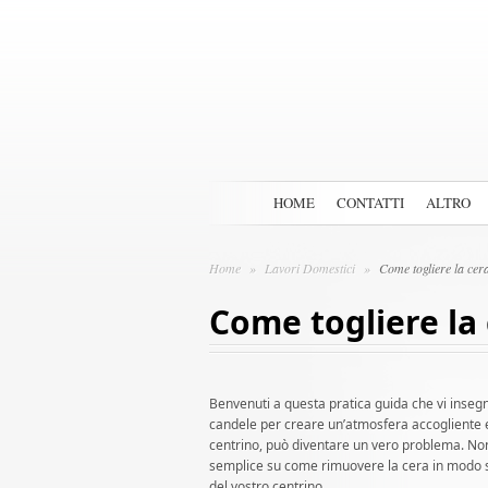
HOME
CONTATTI
ALTRO
Home
»
Lavori Domestici
»
Come togliere la cer
Come togliere la
Benvenuti a questa pratica guida che vi inseg
candele per creare un’atmosfera accogliente e
centrino, può diventare un vero problema. Non
semplice su come rimuovere la cera in modo sic
del vostro centrino.