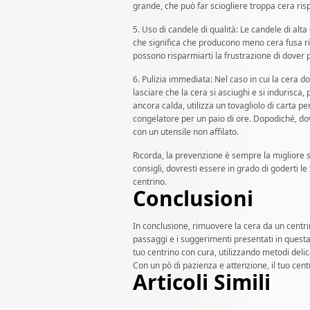
grande, che può far sciogliere troppa cera ris
5. Uso di candele di qualità: Le candele di al
che significa che producono meno cera fusa ris
possono risparmiarti la frustrazione di dover p
6. Pulizia immediata: Nel caso in cui la cera 
lasciare che la cera si asciughi e si indurisca,
ancora calda, utilizza un tovagliolo di carta per
congelatore per un paio di ore. Dopodiché, dov
con un utensile non affilato.
Ricorda, la prevenzione è sempre la migliore 
consigli, dovresti essere in grado di goderti 
centrino.
Conclusioni
In conclusione, rimuovere la cera da un centr
passaggi e i suggerimenti presentati in questa 
tuo centrino con cura, utilizzando metodi delic
Con un pò di pazienza e attenzione, il tuo cent
Articoli Simili