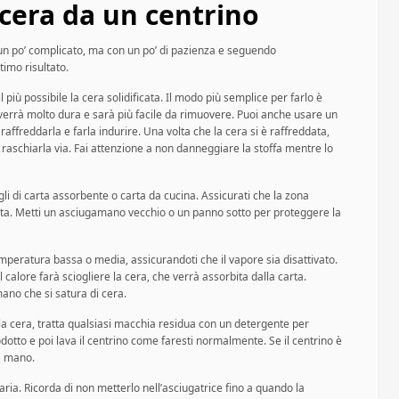
 cera da un centrino
un po’ complicato, ma con un po’ di pazienza e seguendo
timo risultato.
più possibile la cera solidificata. Il modo più semplice per farlo è
iverrà molto dura e sarà più facile da rimuovere. Puoi anche usare un
 raffreddarla e farla indurire. Una volta che la cera si è raffreddata,
er raschiarla via. Fai attenzione a non danneggiare la stoffa mentre lo
ogli di carta assorbente o carta da cucina. Assicurati che la zona
rta. Metti un asciugamano vecchio o un panno sotto per proteggere la
temperatura bassa o media, assicurandoti che il vapore sia disattivato.
l calore farà sciogliere la cera, che verrà assorbita dalla carta.
ano che si satura di cera.
 la cera, tratta qualsiasi macchia residua con un detergente per
rodotto e poi lava il centrino come faresti normalmente. Se il centrino è
a mano.
’aria. Ricorda di non metterlo nell’asciugatrice fino a quando la