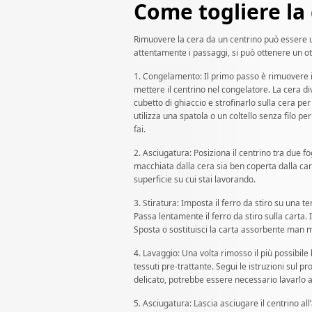
Come togliere la
Rimuovere la cera da un centrino può essere 
attentamente i passaggi, si può ottenere un ot
1. Congelamento: Il primo passo è rimuovere il 
mettere il centrino nel congelatore. La cera d
cubetto di ghiaccio e strofinarlo sulla cera per
utilizza una spatola o un coltello senza filo p
fai.
2. Asciugatura: Posiziona il centrino tra due f
macchiata dalla cera sia ben coperta dalla ca
superficie su cui stai lavorando.
3. Stiratura: Imposta il ferro da stiro su una 
Passa lentamente il ferro da stiro sulla carta. I
Sposta o sostituisci la carta assorbente man m
4. Lavaggio: Una volta rimosso il più possibile
tessuti pre-trattante. Segui le istruzioni sul p
delicato, potrebbe essere necessario lavarlo 
5. Asciugatura: Lascia asciugare il centrino all