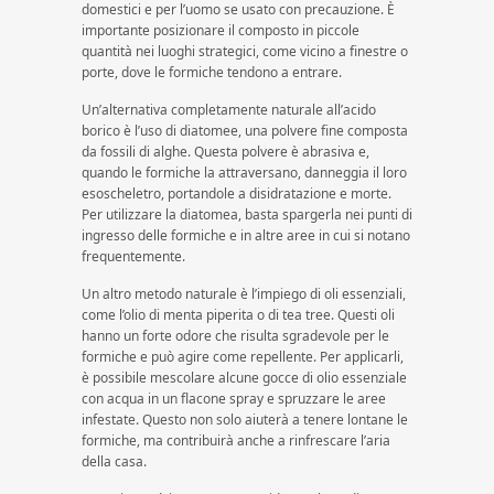
domestici e per l’uomo se usato con precauzione. È
importante posizionare il composto in piccole
quantità nei luoghi strategici, come vicino a finestre o
porte, dove le formiche tendono a entrare.
Un’alternativa completamente naturale all’acido
borico è l’uso di diatomee, una polvere fine composta
da fossili di alghe. Questa polvere è abrasiva e,
quando le formiche la attraversano, danneggia il loro
esoscheletro, portandole a disidratazione e morte.
Per utilizzare la diatomea, basta spargerla nei punti di
ingresso delle formiche e in altre aree in cui si notano
frequentemente.
Un altro metodo naturale è l’impiego di oli essenziali,
come l’olio di menta piperita o di tea tree. Questi oli
hanno un forte odore che risulta sgradevole per le
formiche e può agire come repellente. Per applicarli,
è possibile mescolare alcune gocce di olio essenziale
con acqua in un flacone spray e spruzzare le aree
infestate. Questo non solo aiuterà a tenere lontane le
formiche, ma contribuirà anche a rinfrescare l’aria
della casa.