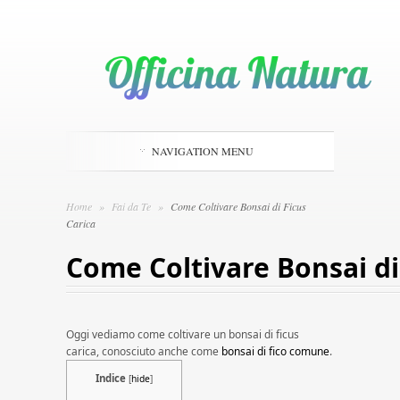
NAVIGATION MENU
Home
»
Fai da Te
»
Come Coltivare Bonsai di Ficus
Carica
Come Coltivare Bonsai di
Oggi vediamo come coltivare un bonsai di ficus
carica, conosciuto anche come
bonsai di fico comune
.
Indice
[
hide
]